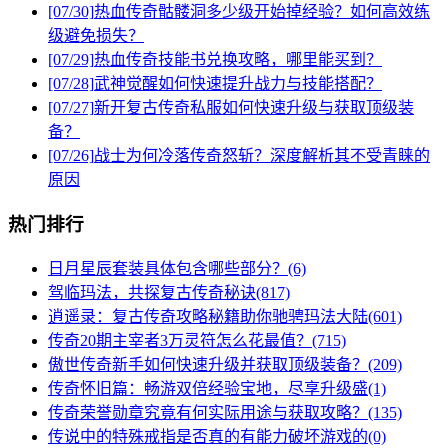
[07/30]
热血传奇骷髅洞多少级开始掉经验？如何高效练
级避免损失？
[07/29]
热血传奇技能书兑换攻略，哪里能买到？
[07/28]
武神觉醒如何快速提升战力与技能搭配？
[07/27]
新开复古传奇私服如何快速升级与获取顶级装
备？
[07/26]
战士为何冷落传奇怒斩？深度解析其不受青睐的
原因
热门排行
日月星辰套装具体包含哪些部分？(6)
驾临玛法，共探复古传奇秘诀(817)
逍遥录：复古传奇攻略秘籍助你驰骋玛法大陆(601)
传奇20期主宰者3万灵符怎么花最值？(715)
傲世传奇新手如何快速升级并获取顶级装备？(209)
传奇怀旧篇：畅游双倍经验宝地，尽享升级盛(1)
传奇荣誉勋章究竟有何实际用途与获取攻略？(135)
传说中的特殊戒指是否真的有能力破坏游戏的(0)