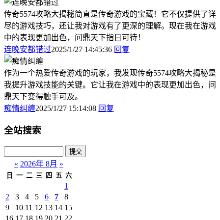
传奇5574攻略大揭秘简直是传奇游戏的宝藏！它不仅提供了详
尽的游戏技巧，还让我对游戏有了更深的理解。现在我在游戏
中的表现更加出色，问鼎天下指日可待！
连晚安都错过
2025/1/27 14:45:36
回复
作为一个热爱传奇游戏的玩家，我发现传奇5574攻略大揭秘是
我提升游戏技能的关键。它让我在游戏中的表现更加出色，问
鼎天下变得触手可及。
痴情纠缠
2025/1/27 15:14:08
回复
全站搜索
«
2026年 8月
»
日
一
二
三
四
五
六
1
2
3
4
5
6
7
8
9
10
11
12
13
14
15
16
17
18
19
20
21
22