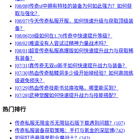
[08/08]
传奇sf中拥有特技的装备为何如此强力？如何获
取与强化？
[08/07]
今天传奇私服开服，如何快速升级与获取顶级装
备？
[08/06]
59级如何在1.76传奇中快速提升等级？
[08/02]
难道没有人尝试过精神力量战术吗？
[08/01]
超变传奇私服高爆版如何快速提升战力与获取稀
有装备？
[07/31]
真传奇无双ol新手如何快速提升战力与装备？
[07/30]
热血传奇骷髅洞多少级开始掉经验？如何高效练
级避免损失？
[07/29]
热血传奇技能书兑换攻略，哪里能买到？
[07/28]
武神觉醒如何快速提升战力与技能搭配？
热门排行
传奇私服无限金币无限钻石版下载遇到问题？(107)
传奇私服装备获取策略：手打与氪金的深层博(742)
如何打造最强单职业魔战士？(243)