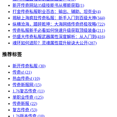
新开传奇网站35级技能书从哪能获取(1)
打金传奇私服职业百态：输出、辅助、坦克全(4)
揭秘上海疯狂传奇私服：新手入门到百级大神(344)
纵横沧海，踏碎乾坤：大海网络传奇终极攻略(722)
传奇私服新手必看如何快速升级获取顶级装备(211)
仿盛大传奇私服武器属性深度解析：从入门到(416)
魂环如何进阶？灵魂属性提升秘诀大公开(287)
推荐标签
新开传奇私服
(30)
传奇sf
(21)
热血传奇sf
(10)
传奇新服网
(15)
1.76复古传奇
(11)
单职业传奇
(125)
传奇新服
(22)
复古传奇
(53)
1.76版本传奇
(10)