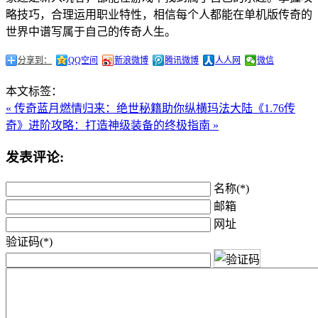
略技巧，合理运用职业特性，相信每个人都能在单机版传奇的
世界中谱写属于自己的传奇人生。
分享到：
QQ空间
新浪微博
腾讯微博
人人网
微信
本文标签：
« 传奇蓝月燃情归来：绝世秘籍助你纵横玛法大陆
《1.76传
奇》进阶攻略：打造神级装备的终极指南 »
发表评论:
名称(*)
邮箱
网址
验证码(*)