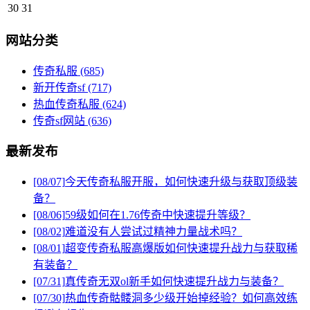
30
31
网站分类
传奇私服
(685)
新开传奇sf
(717)
热血传奇私服
(624)
传奇sf网站
(636)
最新发布
[08/07]
今天传奇私服开服，如何快速升级与获取顶级装
备？
[08/06]
59级如何在1.76传奇中快速提升等级？
[08/02]
难道没有人尝试过精神力量战术吗？
[08/01]
超变传奇私服高爆版如何快速提升战力与获取稀
有装备？
[07/31]
真传奇无双ol新手如何快速提升战力与装备？
[07/30]
热血传奇骷髅洞多少级开始掉经验？如何高效练