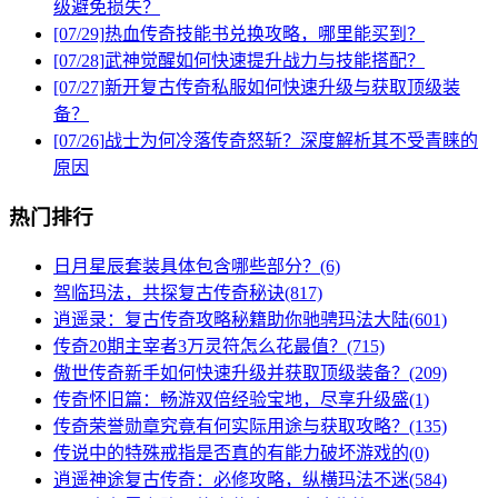
级避免损失？
[07/29]
热血传奇技能书兑换攻略，哪里能买到？
[07/28]
武神觉醒如何快速提升战力与技能搭配？
[07/27]
新开复古传奇私服如何快速升级与获取顶级装
备？
[07/26]
战士为何冷落传奇怒斩？深度解析其不受青睐的
原因
热门排行
日月星辰套装具体包含哪些部分？(6)
驾临玛法，共探复古传奇秘诀(817)
逍遥录：复古传奇攻略秘籍助你驰骋玛法大陆(601)
传奇20期主宰者3万灵符怎么花最值？(715)
傲世传奇新手如何快速升级并获取顶级装备？(209)
传奇怀旧篇：畅游双倍经验宝地，尽享升级盛(1)
传奇荣誉勋章究竟有何实际用途与获取攻略？(135)
传说中的特殊戒指是否真的有能力破坏游戏的(0)
逍遥神途复古传奇：必修攻略，纵横玛法不迷(584)