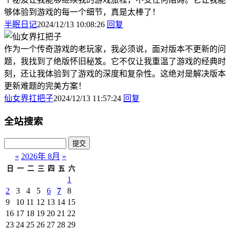
够体验到游戏的每一个细节，真是太棒了！
半眠日记
2024/12/13 10:08:26
回复
作为一个传奇游戏的老玩家，我必须说，面对版本不更新的问
题，我找到了绝版怀旧秘笈。它不仅让我重温了游戏的经典时
刻，还让我体验到了游戏的深度和复杂性。这绝对是解决版本
更新难题的完美方案！
仙女界扛把子
2024/12/13 11:57:24
回复
全站搜索
«
2026年 8月
»
日
一
二
三
四
五
六
1
2
3
4
5
6
7
8
9
10
11
12
13
14
15
16
17
18
19
20
21
22
23
24
25
26
27
28
29