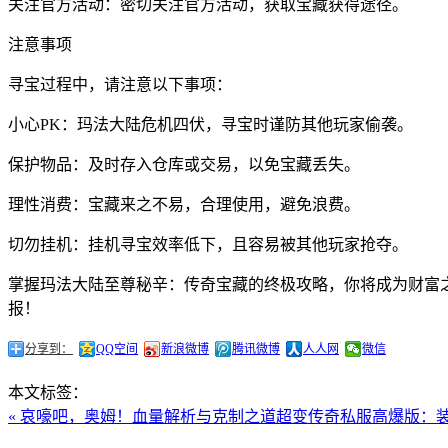
关注官方活动：密切关注官方活动，获取宝藏获得途径。
注意事项
寻宝过程中，请注意以下事项：
小心PK：玛法大陆危机四伏，寻宝时谨防其他玩家偷袭。
保护物品：及时存入仓库或交易，以免宝藏丢失。
理性消费：宝藏来之不易，合理使用，避免浪费。
切勿挂机：挂机寻宝效率低下，且容易被其他玩家抢夺。
掌握玛法大陆至尊秘辛：传奇宝藏的终极攻略，你将成为财富
报！
分享到：
QQ空间
新浪微博
腾讯微博
人人网
微信
本文标签：
« 哀嚎吧，奥姆！血量解析与克制之道
超变传奇私服高爆版：装