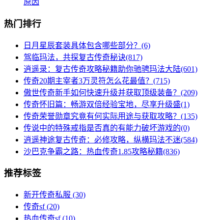
原因
热门排行
日月星辰套装具体包含哪些部分？(6)
驾临玛法，共探复古传奇秘诀(817)
逍遥录：复古传奇攻略秘籍助你驰骋玛法大陆(601)
传奇20期主宰者3万灵符怎么花最值？(715)
傲世传奇新手如何快速升级并获取顶级装备？(209)
传奇怀旧篇：畅游双倍经验宝地，尽享升级盛(1)
传奇荣誉勋章究竟有何实际用途与获取攻略？(135)
传说中的特殊戒指是否真的有能力破坏游戏的(0)
逍遥神途复古传奇：必修攻略，纵横玛法不迷(584)
沙巴克争霸之路：热血传奇1.85攻略秘籍(836)
推荐标签
新开传奇私服
(30)
传奇sf
(20)
热血传奇sf
(10)