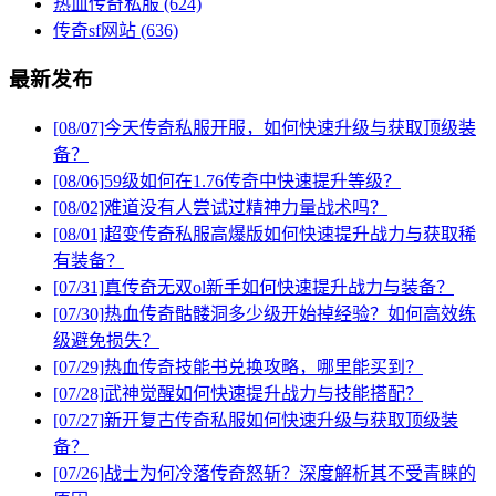
热血传奇私服
(624)
传奇sf网站
(636)
最新发布
[08/07]
今天传奇私服开服，如何快速升级与获取顶级装
备？
[08/06]
59级如何在1.76传奇中快速提升等级？
[08/02]
难道没有人尝试过精神力量战术吗？
[08/01]
超变传奇私服高爆版如何快速提升战力与获取稀
有装备？
[07/31]
真传奇无双ol新手如何快速提升战力与装备？
[07/30]
热血传奇骷髅洞多少级开始掉经验？如何高效练
级避免损失？
[07/29]
热血传奇技能书兑换攻略，哪里能买到？
[07/28]
武神觉醒如何快速提升战力与技能搭配？
[07/27]
新开复古传奇私服如何快速升级与获取顶级装
备？
[07/26]
战士为何冷落传奇怒斩？深度解析其不受青睐的