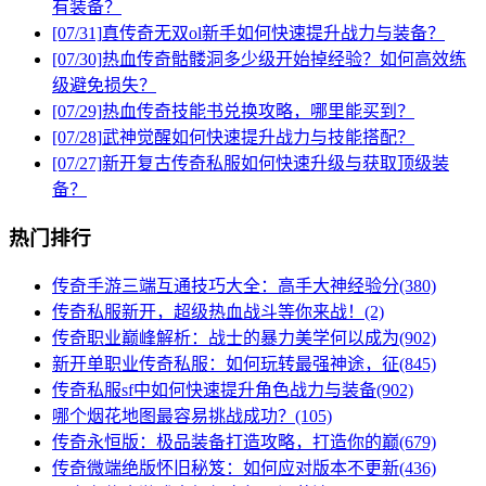
有装备？
[07/31]
真传奇无双ol新手如何快速提升战力与装备？
[07/30]
热血传奇骷髅洞多少级开始掉经验？如何高效练
级避免损失？
[07/29]
热血传奇技能书兑换攻略，哪里能买到？
[07/28]
武神觉醒如何快速提升战力与技能搭配？
[07/27]
新开复古传奇私服如何快速升级与获取顶级装
备？
热门排行
传奇手游三端互通技巧大全：高手大神经验分(380)
传奇私服新开，超级热血战斗等你来战！(2)
传奇职业巅峰解析：战士的暴力美学何以成为(902)
新开单职业传奇私服：如何玩转最强神途，征(845)
传奇私服sf中如何快速提升角色战力与装备(902)
哪个烟花地图最容易挑战成功？(105)
传奇永恒版：极品装备打造攻略，打造你的巅(679)
传奇微端绝版怀旧秘笈：如何应对版本不更新(436)