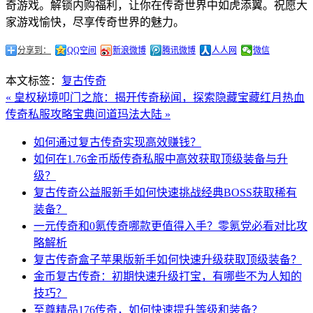
奇游戏。解锁内购福利，让你在传奇世界中如虎添翼。祝愿大
家游戏愉快，尽享传奇世界的魅力。
分享到：
QQ空间
新浪微博
腾讯微博
人人网
微信
本文标签：
复古传奇
« 皇权秘境叩门之旅：揭开传奇秘闻，探索隐藏宝藏
红月热血
传奇私服攻略宝典问道玛法大陆 »
如何通过复古传奇实现高效赚钱？
如何在1.76金币版传奇私服中高效获取顶级装备与升
级？
复古传奇公益服新手如何快速挑战经典BOSS获取稀有
装备？
一元传奇和0氪传奇哪款更值得入手？零氪党必看对比攻
略解析
复古传奇盒子苹果版新手如何快速升级获取顶级装备？
金币复古传奇：初期快速升级打宝，有哪些不为人知的
技巧？
至尊精品176传奇，如何快速提升等级和装备？