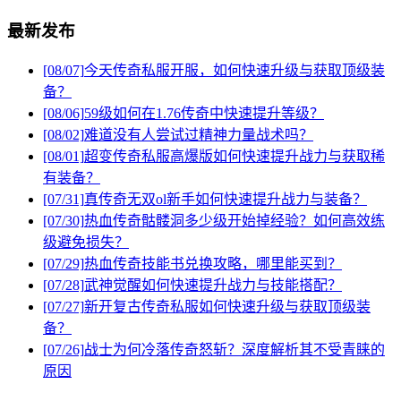
最新发布
[08/07]
今天传奇私服开服，如何快速升级与获取顶级装
备？
[08/06]
59级如何在1.76传奇中快速提升等级？
[08/02]
难道没有人尝试过精神力量战术吗？
[08/01]
超变传奇私服高爆版如何快速提升战力与获取稀
有装备？
[07/31]
真传奇无双ol新手如何快速提升战力与装备？
[07/30]
热血传奇骷髅洞多少级开始掉经验？如何高效练
级避免损失？
[07/29]
热血传奇技能书兑换攻略，哪里能买到？
[07/28]
武神觉醒如何快速提升战力与技能搭配？
[07/27]
新开复古传奇私服如何快速升级与获取顶级装
备？
[07/26]
战士为何冷落传奇怒斩？深度解析其不受青睐的
原因