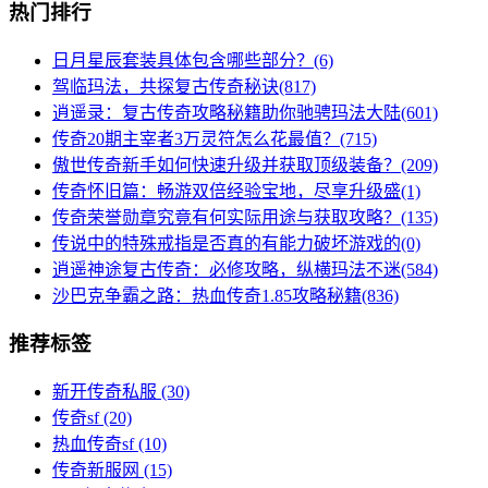
热门排行
日月星辰套装具体包含哪些部分？(6)
驾临玛法，共探复古传奇秘诀(817)
逍遥录：复古传奇攻略秘籍助你驰骋玛法大陆(601)
传奇20期主宰者3万灵符怎么花最值？(715)
傲世传奇新手如何快速升级并获取顶级装备？(209)
传奇怀旧篇：畅游双倍经验宝地，尽享升级盛(1)
传奇荣誉勋章究竟有何实际用途与获取攻略？(135)
传说中的特殊戒指是否真的有能力破坏游戏的(0)
逍遥神途复古传奇：必修攻略，纵横玛法不迷(584)
沙巴克争霸之路：热血传奇1.85攻略秘籍(836)
推荐标签
新开传奇私服
(30)
传奇sf
(20)
热血传奇sf
(10)
传奇新服网
(15)