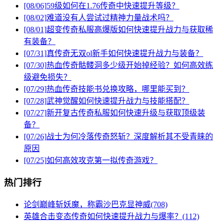
[08/06]
59级如何在1.76传奇中快速提升等级？
[08/02]
难道没有人尝试过精神力量战术吗？
[08/01]
超变传奇私服高爆版如何快速提升战力与获取稀
有装备？
[07/31]
真传奇无双ol新手如何快速提升战力与装备？
[07/30]
热血传奇骷髅洞多少级开始掉经验？如何高效练
级避免损失？
[07/29]
热血传奇技能书兑换攻略，哪里能买到？
[07/28]
武神觉醒如何快速提升战力与技能搭配？
[07/27]
新开复古传奇私服如何快速升级与获取顶级装
备？
[07/26]
战士为何冷落传奇怒斩？深度解析其不受青睐的
原因
[07/25]
如何高效攻克第一拟传奇游戏？
热门排行
论剑巅峰斩妖魔，称霸沙巴克显神威(708)
英雄合击变态传奇如何快速提升战力与爆率？(112)