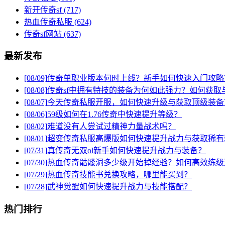
新开传奇sf
(717)
热血传奇私服
(624)
传奇sf网站
(637)
最新发布
[08/09]
传奇单职业版本何时上线？新手如何快速入门攻略
[08/08]
传奇sf中拥有特技的装备为何如此强力？如何获取
[08/07]
今天传奇私服开服，如何快速升级与获取顶级装备
[08/06]
59级如何在1.76传奇中快速提升等级？
[08/02]
难道没有人尝试过精神力量战术吗？
[08/01]
超变传奇私服高爆版如何快速提升战力与获取稀有
[07/31]
真传奇无双ol新手如何快速提升战力与装备？
[07/30]
热血传奇骷髅洞多少级开始掉经验？如何高效练级
[07/29]
热血传奇技能书兑换攻略，哪里能买到？
[07/28]
武神觉醒如何快速提升战力与技能搭配？
热门排行