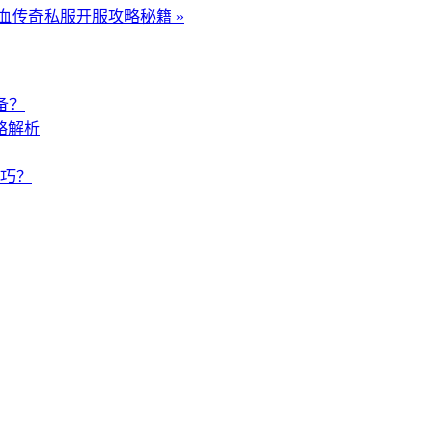
血传奇私服开服攻略秘籍 »
备？
略解析
巧？