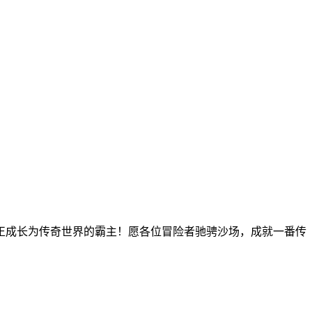
正成长为传奇世界的霸主！愿各位冒险者驰骋沙场，成就一番传