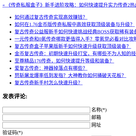
« 《传奇私服盒子》新手进阶攻略：如何快速提升实力
传奇2热
如何通过复古传奇实现高效赚钱？
如何在1.76金币版传奇私服中高效获取顶级装备与升级？
复古传奇公益服新手如何快速挑战经典BOSS获取稀有装
一元传奇和0氪传奇哪款更值得入手？零氪党必看对比攻
复古传奇盒子苹果版新手如何快速升级获取顶级装备？
金币复古传奇：初期快速升级打宝，有哪些不为人知的技
至尊精品176传奇，如何快速提升等级和装备？
爱复古传奇：神器掉落点有哪些？
怒斩屠龙爆率低到发指？大神教你如何捅破天花板？
复古传奇新手村怎么快速升级？
发表评论:
名称(*)
邮箱
网址
验证码(*)