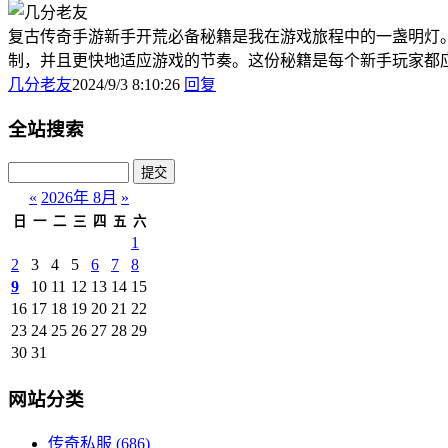
复古传奇手游新手开荒必备秘籍是我在游戏旅程中的一盏明灯
制，并且更快地适应游戏的节奏。这份秘籍是每个新手玩家都
几分老友
2024/9/3 8:10:26
回复
全站搜索
«
2026年 8月
»
日
一
二
三
四
五
六
1
2
3
4
5
6
7
8
9
10
11
12
13
14
15
16
17
18
19
20
21
22
23
24
25
26
27
28
29
30
31
网站分类
传奇私服
(686)