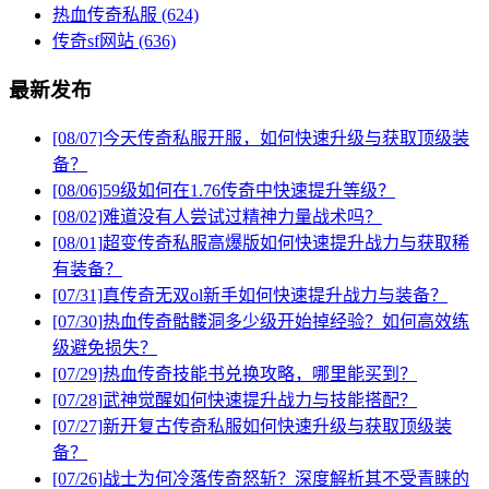
热血传奇私服
(624)
传奇sf网站
(636)
最新发布
[08/07]
今天传奇私服开服，如何快速升级与获取顶级装
备？
[08/06]
59级如何在1.76传奇中快速提升等级？
[08/02]
难道没有人尝试过精神力量战术吗？
[08/01]
超变传奇私服高爆版如何快速提升战力与获取稀
有装备？
[07/31]
真传奇无双ol新手如何快速提升战力与装备？
[07/30]
热血传奇骷髅洞多少级开始掉经验？如何高效练
级避免损失？
[07/29]
热血传奇技能书兑换攻略，哪里能买到？
[07/28]
武神觉醒如何快速提升战力与技能搭配？
[07/27]
新开复古传奇私服如何快速升级与获取顶级装
备？
[07/26]
战士为何冷落传奇怒斩？深度解析其不受青睐的