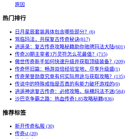
原因
热门排行
日月星辰套装具体包含哪些部分？(6)
驾临玛法，共探复古传奇秘诀(817)
逍遥录：复古传奇攻略秘籍助你驰骋玛法大陆(601)
传奇20期主宰者3万灵符怎么花最值？(715)
傲世传奇新手如何快速升级并获取顶级装备？(209)
传奇怀旧篇：畅游双倍经验宝地，尽享升级盛(1)
传奇荣誉勋章究竟有何实际用途与获取攻略？(135)
传说中的特殊戒指是否真的有能力破坏游戏的(0)
逍遥神途复古传奇：必修攻略，纵横玛法不迷(584)
沙巴克争霸之路：热血传奇1.85攻略秘籍(836)
推荐标签
新开传奇私服
(30)
传奇sf
(20)