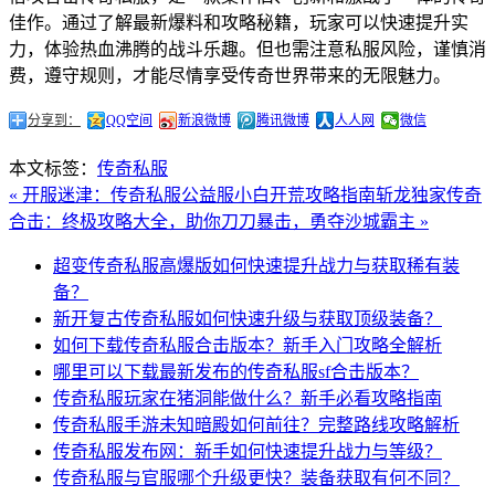
佳作。通过了解最新爆料和攻略秘籍，玩家可以快速提升实
力，体验热血沸腾的战斗乐趣。但也需注意私服风险，谨慎消
费，遵守规则，才能尽情享受传奇世界带来的无限魅力。
分享到：
QQ空间
新浪微博
腾讯微博
人人网
微信
本文标签：
传奇私服
« 开服迷津：传奇私服公益服小白开荒攻略指南
斩龙独家传奇
合击：终极攻略大全，助你刀刀暴击，勇夺沙城霸主 »
超变传奇私服高爆版如何快速提升战力与获取稀有装
备？
新开复古传奇私服如何快速升级与获取顶级装备？
如何下载传奇私服合击版本？新手入门攻略全解析
哪里可以下载最新发布的传奇私服sf合击版本？
传奇私服玩家在猪洞能做什么？新手必看攻略指南
传奇私服手游未知暗殿如何前往？完整路线攻略解析
传奇私服发布网：新手如何快速提升战力与等级？
传奇私服与官服哪个升级更快？装备获取有何不同？