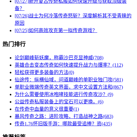
[07/27]
新开复古传奇私服如何快速升级与获取顶级装
备？
[07/26]
战士为何冷落传奇怒斩？深度解析其不受青睐的
原因
[07/25]
如何高效攻克第一拟传奇游戏？
热门排行
论剑巅峰斩妖魔，称霸沙巴克显神威(708)
英雄合击变态传奇如何快速提升战力与爆率？(112)
轻松获得更多装备的方法(0)
仙途传：纵横仙域，问道巅峰的单职业独门攻(581)
单职业微端传奇英文界面，求中文设置方法和(867)
为什么需要使用冰咆哮技能进行传奇攻沙？(9)
公益传奇私服装备上的宝石可以更换。(6)
在传奇中血量的意义很重要(1)
暴风传奇之路：进阶攻略，打造战神之路(683)
传奇1.76怀旧版手游：哪款最受追捧？资(435)