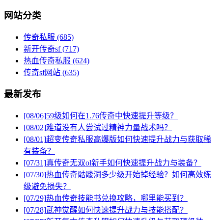
网站分类
传奇私服
(685)
新开传奇sf
(717)
热血传奇私服
(624)
传奇sf网站
(635)
最新发布
[08/06]
59级如何在1.76传奇中快速提升等级？
[08/02]
难道没有人尝试过精神力量战术吗？
[08/01]
超变传奇私服高爆版如何快速提升战力与获取稀
有装备？
[07/31]
真传奇无双ol新手如何快速提升战力与装备？
[07/30]
热血传奇骷髅洞多少级开始掉经验？如何高效练
级避免损失？
[07/29]
热血传奇技能书兑换攻略，哪里能买到？
[07/28]
武神觉醒如何快速提升战力与技能搭配？