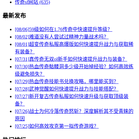
传奇sf网站
(635)
最新发布
[08/06]
59级如何在1.76传奇中快速提升等级？
[08/02]
难道没有人尝试过精神力量战术吗？
[08/01]
超变传奇私服高爆版如何快速提升战力与获取稀
有装备？
[07/31]
真传奇无双ol新手如何快速提升战力与装备？
[07/30]
热血传奇骷髅洞多少级开始掉经验？如何高效练
级避免损失？
[07/29]
热血传奇技能书兑换攻略，哪里能买到？
[07/28]
武神觉醒如何快速提升战力与技能搭配？
[07/27]
新开复古传奇私服如何快速升级与获取顶级装
备？
[07/26]
战士为何冷落传奇怒斩？深度解析其不受青睐的
原因
[07/25]
如何高效攻克第一拟传奇游戏？