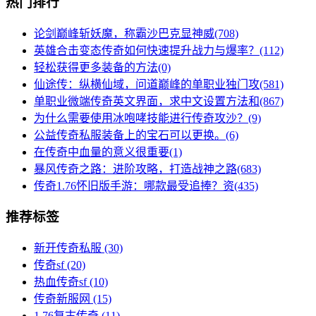
热门排行
论剑巅峰斩妖魔，称霸沙巴克显神威(708)
英雄合击变态传奇如何快速提升战力与爆率？(112)
轻松获得更多装备的方法(0)
仙途传：纵横仙域，问道巅峰的单职业独门攻(581)
单职业微端传奇英文界面，求中文设置方法和(867)
为什么需要使用冰咆哮技能进行传奇攻沙？(9)
公益传奇私服装备上的宝石可以更换。(6)
在传奇中血量的意义很重要(1)
暴风传奇之路：进阶攻略，打造战神之路(683)
传奇1.76怀旧版手游：哪款最受追捧？资(435)
推荐标签
新开传奇私服
(30)
传奇sf
(20)
热血传奇sf
(10)
传奇新服网
(15)
1.76复古传奇
(11)