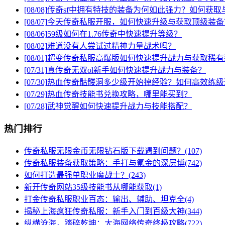
[08/08]
传奇sf中拥有特技的装备为何如此强力？如何获取
[08/07]
今天传奇私服开服，如何快速升级与获取顶级装备
[08/06]
59级如何在1.76传奇中快速提升等级？
[08/02]
难道没有人尝试过精神力量战术吗？
[08/01]
超变传奇私服高爆版如何快速提升战力与获取稀有
[07/31]
真传奇无双ol新手如何快速提升战力与装备？
[07/30]
热血传奇骷髅洞多少级开始掉经验？如何高效练级
[07/29]
热血传奇技能书兑换攻略，哪里能买到？
[07/28]
武神觉醒如何快速提升战力与技能搭配？
热门排行
传奇私服无限金币无限钻石版下载遇到问题？(107)
传奇私服装备获取策略：手打与氪金的深层博(742)
如何打造最强单职业魔战士？(243)
新开传奇网站35级技能书从哪能获取(1)
打金传奇私服职业百态：输出、辅助、坦克全(4)
揭秘上海疯狂传奇私服：新手入门到百级大神(344)
纵横沧海，踏碎乾坤：大海网络传奇终极攻略(722)