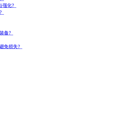
与强化？
？
装备？
避免损失？