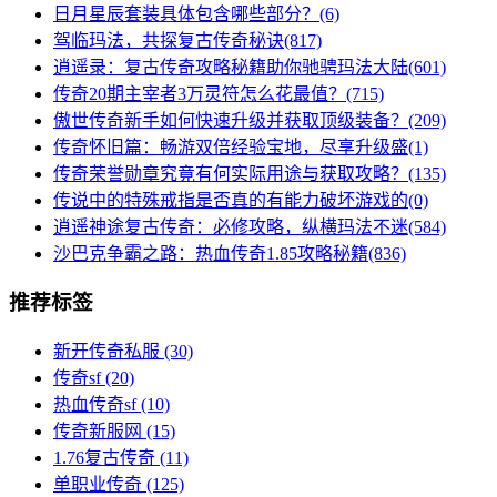
日月星辰套装具体包含哪些部分？(6)
驾临玛法，共探复古传奇秘诀(817)
逍遥录：复古传奇攻略秘籍助你驰骋玛法大陆(601)
传奇20期主宰者3万灵符怎么花最值？(715)
傲世传奇新手如何快速升级并获取顶级装备？(209)
传奇怀旧篇：畅游双倍经验宝地，尽享升级盛(1)
传奇荣誉勋章究竟有何实际用途与获取攻略？(135)
传说中的特殊戒指是否真的有能力破坏游戏的(0)
逍遥神途复古传奇：必修攻略，纵横玛法不迷(584)
沙巴克争霸之路：热血传奇1.85攻略秘籍(836)
推荐标签
新开传奇私服
(30)
传奇sf
(20)
热血传奇sf
(10)
传奇新服网
(15)
1.76复古传奇
(11)
单职业传奇
(125)