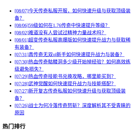
[08/07]
今天传奇私服开服，如何快速升级与获取顶级装
备？
[08/06]
59级如何在1.76传奇中快速提升等级？
[08/02]
难道没有人尝试过精神力量战术吗？
[08/01]
超变传奇私服高爆版如何快速提升战力与获取稀
有装备？
[07/31]
真传奇无双ol新手如何快速提升战力与装备？
[07/30]
热血传奇骷髅洞多少级开始掉经验？如何高效练
级避免损失？
[07/29]
热血传奇技能书兑换攻略，哪里能买到？
[07/28]
武神觉醒如何快速提升战力与技能搭配？
[07/27]
新开复古传奇私服如何快速升级与获取顶级装
备？
[07/26]
战士为何冷落传奇怒斩？深度解析其不受青睐的
原因
热门排行