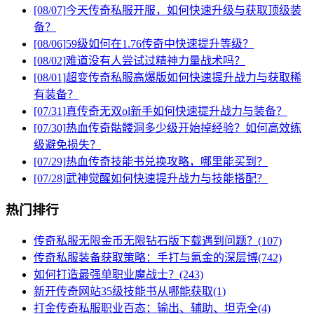
[08/07]
今天传奇私服开服，如何快速升级与获取顶级装
备？
[08/06]
59级如何在1.76传奇中快速提升等级？
[08/02]
难道没有人尝试过精神力量战术吗？
[08/01]
超变传奇私服高爆版如何快速提升战力与获取稀
有装备？
[07/31]
真传奇无双ol新手如何快速提升战力与装备？
[07/30]
热血传奇骷髅洞多少级开始掉经验？如何高效练
级避免损失？
[07/29]
热血传奇技能书兑换攻略，哪里能买到？
[07/28]
武神觉醒如何快速提升战力与技能搭配？
热门排行
传奇私服无限金币无限钻石版下载遇到问题？(107)
传奇私服装备获取策略：手打与氪金的深层博(742)
如何打造最强单职业魔战士？(243)
新开传奇网站35级技能书从哪能获取(1)
打金传奇私服职业百态：输出、辅助、坦克全(4)