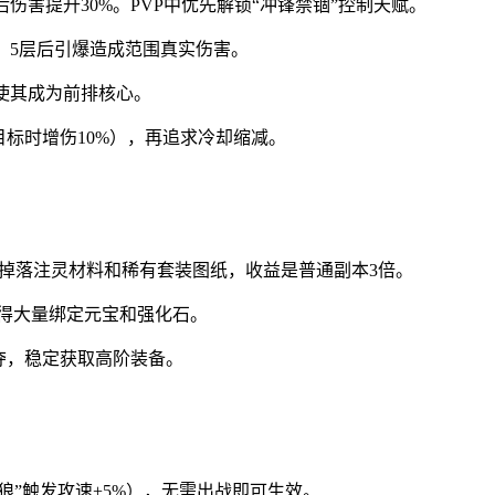
后伤害提升30%。PVP中优先解锁“冲锋禁锢”控制天赋。
”，5层后引爆造成范围真实伤害。
，使其成为前排核心。
目标时增伤10%），再追求冷却缩减。
:00参与，掉落注灵材料和稀有套装图纸，收益是普通副本3倍。
获得大量绑定元宝和强化石。
争夺，稳定获取高阶装备。
狼”触发攻速+5%），无需出战即可生效。