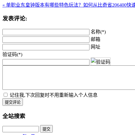
« 单职业东皇钟版本有哪些特色玩法？
如何从比奇省206400快
发表评论:
名称(*)
邮箱
网址
验证码(*)
记住我,下次回复时不用重新输入个人信息
提交评论
全站搜索