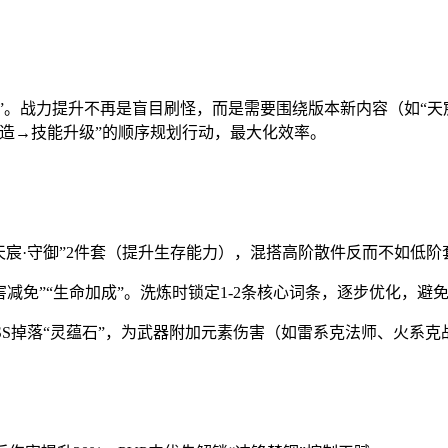
”。战力提升不再是盲目刷怪，而是需要围绕版本新内容（如“天
造→技能升级”的顺序规划行动，最大化效率。
“天宸·守御”2件套（提升生存能力），混搭高阶散件反而不如低
伤害减免”“生命加成”。洗炼时锁定1-2条核心词条，逐步优化，避
SS掉落“灵蕴石”，为武器附加元素伤害（如雷系克法师、火系克战