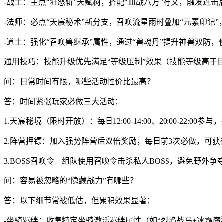
-战士：主点“狂怒斩”天赋树，搭配“血战八方”符文，触发连击
-法师：必点“天宸秘术”新分支，召唤流星雨时叠加“元素印记
-道士：强化“召唤兽继承”属性，通过“兽魂丹”提升神兽双防
通用技巧：技能升级优先满足“等级压制”效果（技能等级高于
问：日常时间有限，哪些活动性价比最高？
答：时间紧张玩家必做三大活动：
1.天宸秘境（限时开放）：每日12:00-14:00、20:00-22
2.阵营押镖：加入强势阵营后双倍奖励，每日前3次必做，可
3.BOSS召唤令：组队使用召唤令击杀私人BOSS，避免野外
问：容易被忽略的“隐藏战力”有哪些？
答：以下细节常被低估，但累积效果显著：
-坐骑羁绊：收集特定坐骑激活羁绊属性（如“烈焰战马+冰霜魔