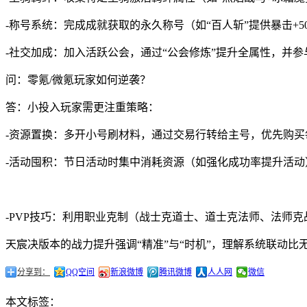
-称号系统：完成成就获取的永久称号（如“百人斩”提供暴击+
-社交加成：加入活跃公会，通过“公会修炼”提升全属性，并参与
问：零氪/微氪玩家如何逆袭？
答：小投入玩家需更注重策略：
-资源置换：多开小号刷材料，通过交易行转给主号，优先购
-活动囤积：节日活动时集中消耗资源（如强化成功率提升活动
-PVP技巧：利用职业克制（战士克道士、道士克法师、法师
天宸决版本的战力提升强调“精准”与“时机”，理解系统联动
分享到：
QQ空间
新浪微博
腾讯微博
人人网
微信
本文标签：