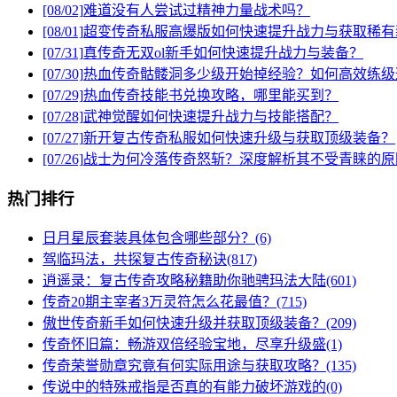
[08/02]
难道没有人尝试过精神力量战术吗？
[08/01]
超变传奇私服高爆版如何快速提升战力与获取稀有
[07/31]
真传奇无双ol新手如何快速提升战力与装备？
[07/30]
热血传奇骷髅洞多少级开始掉经验？如何高效练级
[07/29]
热血传奇技能书兑换攻略，哪里能买到？
[07/28]
武神觉醒如何快速提升战力与技能搭配？
[07/27]
新开复古传奇私服如何快速升级与获取顶级装备？
[07/26]
战士为何冷落传奇怒斩？深度解析其不受青睐的原
热门排行
日月星辰套装具体包含哪些部分？(6)
驾临玛法，共探复古传奇秘诀(817)
逍遥录：复古传奇攻略秘籍助你驰骋玛法大陆(601)
传奇20期主宰者3万灵符怎么花最值？(715)
傲世传奇新手如何快速升级并获取顶级装备？(209)
传奇怀旧篇：畅游双倍经验宝地，尽享升级盛(1)
传奇荣誉勋章究竟有何实际用途与获取攻略？(135)
传说中的特殊戒指是否真的有能力破坏游戏的(0)