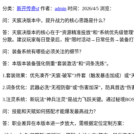
分类：
新开传奇sf
作者：
admin
时间：
2026/4/5
浏览：
问：天宸决版本中，提升战力的核心思路是什么？
答：天宸决版本的核心在于“资源精准投放”和“系统优先级管理
分散。建议玩家每日登录后，按“限时活动→日常任务→装备打
问：装备系统有哪些必须关注的细节？
答：本版本装备强化侧重“套装激活”和“词条洗炼”。
1.套装效果：优先凑齐“天宸·破军”3件套（触发暴击加成）或
2.词条优化：武器必洗“无视防御”或“伤害加深”，防具首选“
3.注灵系统：新玩法“神兵注灵”是战力飞跃关键。通过秘境BO
问：技能和天赋如何搭配才能爆发最高战力？
答：职业差异在本版本进一步放大，需根据定位定制方案：