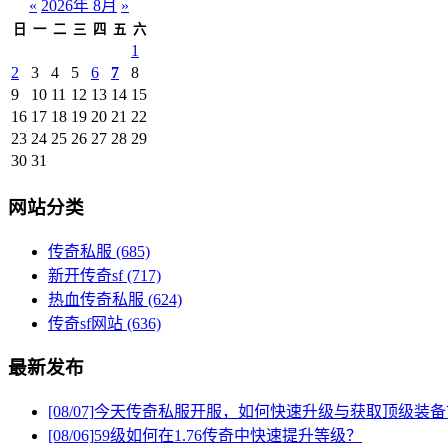
«
2026年 8月
»
日
一
二
三
四
五
六
1
2
3
4
5
6
7
8
9
10
11
12
13
14
15
16
17
18
19
20
21
22
23
24
25
26
27
28
29
30
31
网站分类
传奇私服
(685)
新开传奇sf
(717)
热血传奇私服
(624)
传奇sf网站
(636)
最新发布
[08/07]
今天传奇私服开服，如何快速升级与获取顶级装备
[08/06]
59级如何在1.76传奇中快速提升等级？