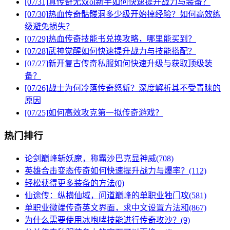
[07/31]
真传奇无双ol新手如何快速提升战力与装备？
[07/30]
热血传奇骷髅洞多少级开始掉经验？如何高效练
级避免损失？
[07/29]
热血传奇技能书兑换攻略，哪里能买到？
[07/28]
武神觉醒如何快速提升战力与技能搭配？
[07/27]
新开复古传奇私服如何快速升级与获取顶级装
备？
[07/26]
战士为何冷落传奇怒斩？深度解析其不受青睐的
原因
[07/25]
如何高效攻克第一拟传奇游戏？
热门排行
论剑巅峰斩妖魔，称霸沙巴克显神威(708)
英雄合击变态传奇如何快速提升战力与爆率？(112)
轻松获得更多装备的方法(0)
仙途传：纵横仙域，问道巅峰的单职业独门攻(581)
单职业微端传奇英文界面，求中文设置方法和(867)
为什么需要使用冰咆哮技能进行传奇攻沙？(9)