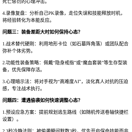
死亡惩罚的心理冲击。
4.录像复盘：分析自己PK录像，走位失误和技能释放时机，
将经验转化为本能反应。
问题三：装备差距大时如何保持心态？
1.战术替代硬刚：利用地形卡位（如石墓阵角落）或团队配合
弥补个体劣势。
2.功能性装备策略：佩戴“隐身戒指”或“魔血套装”等生存型装
备，优先保障存活。
3.心理暗示法：将对手视为“高难度AI”，淡化真人对抗的压迫
感，专注战术执行。
问题四：遭遇偷袭如何快速调整心态？
1.预设应急方案：提前规划逃生路线（如随机传送卷轴快捷栏
设置）。
2.3秒冷静法则：被偷袭瞬间默数3秒，优先开启保命技能而非