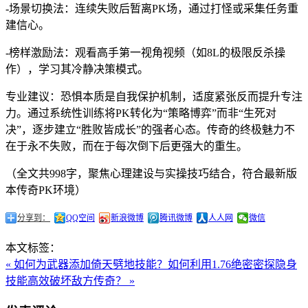
-场景切换法：连续失败后暂离PK场，通过打怪或采集任务重
建信心。
-榜样激励法：观看高手第一视角视频（如8L的极限反杀操
作），学习其冷静决策模式。
专业建议：恐惧本质是自我保护机制，适度紧张反而提升专注
力。通过系统性训练将PK转化为“策略博弈”而非“生死对
决”，逐步建立“胜败皆成长”的强者心态。传奇的终极魅力不
在于永不失败，而在于每次倒下后更强大的重生。
（全文共998字，聚焦心理建设与实操技巧结合，符合最新版
本传奇PK环境）
分享到：
QQ空间
新浪微博
腾讯微博
人人网
微信
本文标签：
« 如何为武器添加倚天劈地技能？
如何利用1.76绝密密探隐身
技能高效破坏敌方传奇？ »