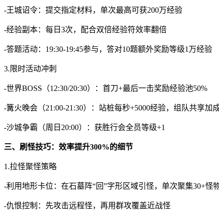
-王城诏令：提交指定材料，单次最高可获200万经验
-经验副本：每日3次，配合双倍经验符效率翻倍
-答题活动：19:30-19:45参与，答对10题额外奖励等级1万经验
3.限时活动冲刺
-世界BOSS（12:30/20:30）：首刀+最后一击奖励经验池50%
-篝火晚会（21:00-21:30）：站桩每秒+5000经验，组队共享加
-沙城争霸（周日20:00）：获胜行会全员等级+1
三、刷怪技巧：效率提升300%的细节
1.拉怪聚怪策略
-利用地形卡位：在石墓阵“回”字形区域引怪，单次聚集30+怪
-仇恨控制：先攻击远程怪，再用群攻覆盖近战怪