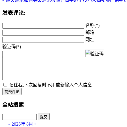
« 迷失连杀如何突破连杀极限？高手必备技巧大揭秘
零门槛畅
发表评论:
名称(*)
邮箱
网址
验证码(*)
记住我,下次回复时不用重新输入个人信息
提交评论
全站搜索
«
2026年 8月
»