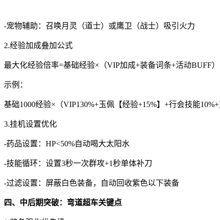
-宠物辅助：召唤月灵（道士）或鹰卫（战士）吸引火力
2.经验加成叠加公式
最大化经验倍率=基础经验×（VIP加成+装备词条+活动BUFF）
示例：
基础1000经验×（VIP130%+玉佩【经验+15%】+行会技能10%+双
3.挂机设置优化
-药品设置：HP<50%自动喝大太阳水
-技能循环：设置3秒一次群攻+1秒单体补刀
-过滤设置：屏蔽白色装备，自动回收紫色以下装备
四、中后期突破：弯道超车关键点