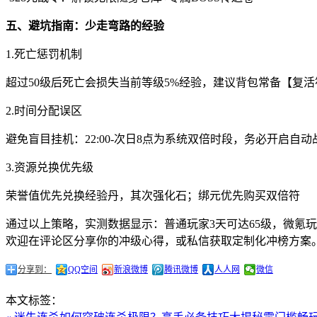
五、避坑指南：少走弯路的经验
1.死亡惩罚机制
超过50级后死亡会损失当前等级5%经验，建议背包常备【复活
2.时间分配误区
避免盲目挂机：22:00-次日8点为系统双倍时段，务必开启自动
3.资源兑换优先级
荣誉值优先兑换经验丹，其次强化石；绑元优先购买双倍符
通过以上策略，实测数据显示：普通玩家3天可达65级，微氪玩
欢迎在评论区分享你的冲级心得，或私信获取定制化冲榜方案
分享到：
QQ空间
新浪微博
腾讯微博
人人网
微信
本文标签：