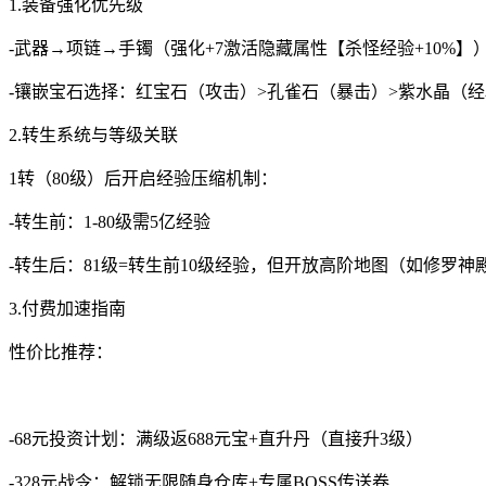
1.装备强化优先级
-武器→项链→手镯（强化+7激活隐藏属性【杀怪经验+10%】
-镶嵌宝石选择：红宝石（攻击）>孔雀石（暴击）>紫水晶（经
2.转生系统与等级关联
1转（80级）后开启经验压缩机制：
-转生前：1-80级需5亿经验
-转生后：81级=转生前10级经验，但开放高阶地图（如修罗神
3.付费加速指南
性价比推荐：
-68元投资计划：满级返688元宝+直升丹（直接升3级）
-328元战令：解锁无限随身仓库+专属BOSS传送卷