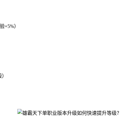
）
验+5%）
殿）