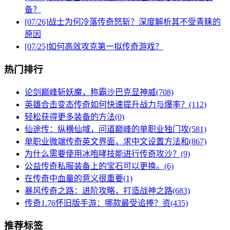
备？
[07/26]
战士为何冷落传奇怒斩？深度解析其不受青睐的
原因
[07/25]
如何高效攻克第一拟传奇游戏？
热门排行
论剑巅峰斩妖魔，称霸沙巴克显神威(708)
英雄合击变态传奇如何快速提升战力与爆率？(112)
轻松获得更多装备的方法(0)
仙途传：纵横仙域，问道巅峰的单职业独门攻(581)
单职业微端传奇英文界面，求中文设置方法和(867)
为什么需要使用冰咆哮技能进行传奇攻沙？(9)
公益传奇私服装备上的宝石可以更换。(6)
在传奇中血量的意义很重要(1)
暴风传奇之路：进阶攻略，打造战神之路(683)
传奇1.76怀旧版手游：哪款最受追捧？资(435)
推荐标签