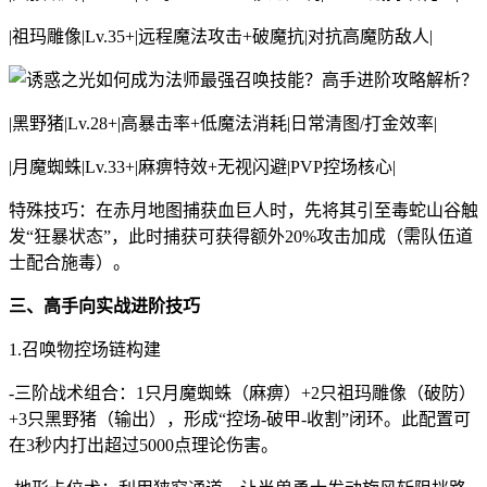
|祖玛雕像|Lv.35+|远程魔法攻击+破魔抗|对抗高魔防敌人|
|黑野猪|Lv.28+|高暴击率+低魔法消耗|日常清图/打金效率|
|月魔蜘蛛|Lv.33+|麻痹特效+无视闪避|PVP控场核心|
特殊技巧：在赤月地图捕获血巨人时，先将其引至毒蛇山谷触
发“狂暴状态”，此时捕获可获得额外20%攻击加成（需队伍道
士配合施毒）。
三、高手向实战进阶技巧
1.召唤物控场链构建
-三阶战术组合：1只月魔蜘蛛（麻痹）+2只祖玛雕像（破防）
+3只黑野猪（输出），形成“控场-破甲-收割”闭环。此配置可
在3秒内打出超过5000点理论伤害。