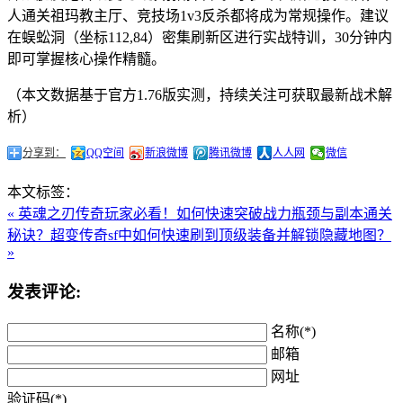
人通关祖玛教主厅、竞技场1v3反杀都将成为常规操作。建议
在蜈蚣洞（坐标112,84）密集刷新区进行实战特训，30分钟内
即可掌握核心操作精髓。
（本文数据基于官方1.76版实测，持续关注可获取最新战术解
析）
分享到：
QQ空间
新浪微博
腾讯微博
人人网
微信
本文标签：
« 英魂之刃传奇玩家必看！如何快速突破战力瓶颈与副本通关
秘诀？
超变传奇sf中如何快速刷到顶级装备并解锁隐藏地图？
»
发表评论:
名称(*)
邮箱
网址
验证码(*)