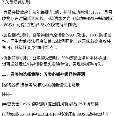
2.关键隐藏机制
-等级突破效应：技能每提升1级，捕获成功率增加15%，且召
唤物存在时间延长30秒。3级诱惑之光（成功率45%+基础时间
180秒）可稳定维持5-6只召唤物持续作战。
-属性继承规则：召唤物继承原怪物的90%攻击、100%防御属
性，但生命值按法师魔法值1:5比例强化。这意味着高魔攻装
备可让低级怪变身“血牛坦克”。
-仇恨转移机制：召唤物受击时，50%伤害由法师本体承担，
但可通过走位引导怪物集火召唤单位，实现零损耗抗伤。
二、召唤物选择策略：五类必抓神级怪物评测
|怪物名称|推荐等级|核心优势|最佳使用场景|
|-|-|-|--|
|半兽勇士|Lv.26+|高物防+范围旋风斩|群战/PVP抗前排|
|天狼蜘蛛|Lv.30+|中毒DEBUFF+移速压制|BOSS战持续耗血|