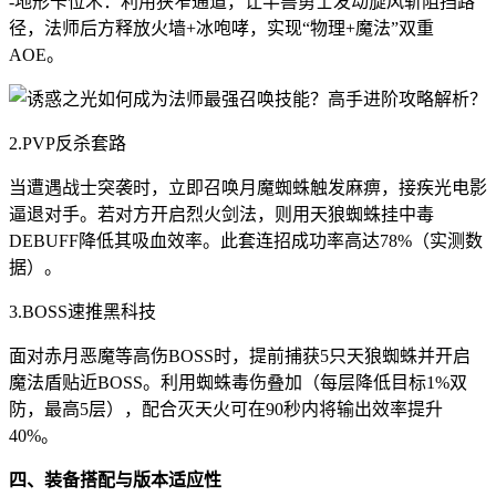
-地形卡位术：利用狭窄通道，让半兽勇士发动旋风斩阻挡路
径，法师后方释放火墙+冰咆哮，实现“物理+魔法”双重
AOE。
2.PVP反杀套路
当遭遇战士突袭时，立即召唤月魔蜘蛛触发麻痹，接疾光电影
逼退对手。若对方开启烈火剑法，则用天狼蜘蛛挂中毒
DEBUFF降低其吸血效率。此套连招成功率高达78%（实测数
据）。
3.BOSS速推黑科技
面对赤月恶魔等高伤BOSS时，提前捕获5只天狼蜘蛛并开启
魔法盾贴近BOSS。利用蜘蛛毒伤叠加（每层降低目标1%双
防，最高5层），配合灭天火可在90秒内将输出效率提升
40%。
四、装备搭配与版本适应性