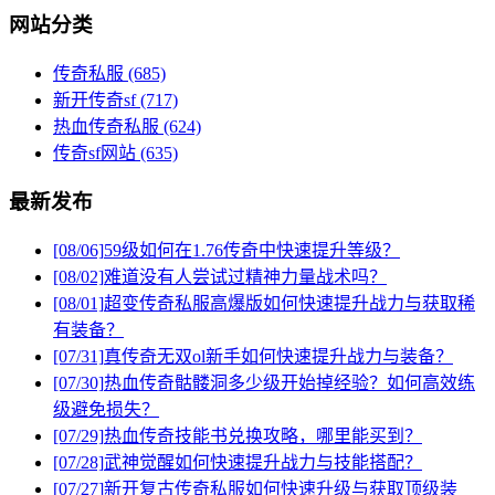
网站分类
传奇私服
(685)
新开传奇sf
(717)
热血传奇私服
(624)
传奇sf网站
(635)
最新发布
[08/06]
59级如何在1.76传奇中快速提升等级？
[08/02]
难道没有人尝试过精神力量战术吗？
[08/01]
超变传奇私服高爆版如何快速提升战力与获取稀
有装备？
[07/31]
真传奇无双ol新手如何快速提升战力与装备？
[07/30]
热血传奇骷髅洞多少级开始掉经验？如何高效练
级避免损失？
[07/29]
热血传奇技能书兑换攻略，哪里能买到？
[07/28]
武神觉醒如何快速提升战力与技能搭配？
[07/27]
新开复古传奇私服如何快速升级与获取顶级装