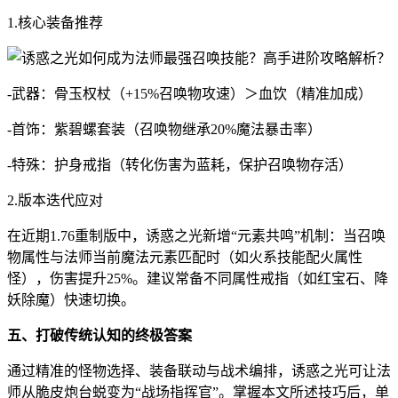
1.核心装备推荐
-武器：骨玉权杖（+15%召唤物攻速）＞血饮（精准加成）
-首饰：紫碧螺套装（召唤物继承20%魔法暴击率）
-特殊：护身戒指（转化伤害为蓝耗，保护召唤物存活）
2.版本迭代应对
在近期1.76重制版中，诱惑之光新增“元素共鸣”机制：当召唤
物属性与法师当前魔法元素匹配时（如火系技能配火属性
怪），伤害提升25%。建议常备不同属性戒指（如红宝石、降
妖除魔）快速切换。
五、打破传统认知的终极答案
通过精准的怪物选择、装备联动与战术编排，诱惑之光可让法
师从脆皮炮台蜕变为“战场指挥官”。掌握本文所述技巧后，单