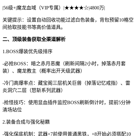
|56级+|魔龙血域（VIP专属）|★★★★☆|4800万|
关键提示：设置自动回收功能过滤白色装备，背包预留10格空
间拾取技能书等高价值道具。
二、顶级装备获取全渠道解析
1.BOSS爆装优先级排序
-必抢BOSS：暗之赤月恶魔（刷新间隔2小时，掉落赤月套
装）、魔龙教主（概率出开天级武器）
-冷门高爆率点：藏宝阁三层机关巨兽（掉落记忆戒指）、雷
炎洞穴二层（怒斩系列武器）
-抢怪技巧：使用显血插件监控BOSS刷新倒计时，提前5分钟
清场站位
2.装备合成与强化秘籍
-强化保底机制：武器+7前使用普通黑铁，+8开始必须搭配10