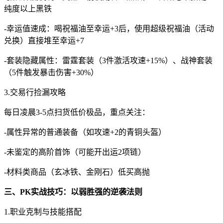
纯度以上黑铁
-幸运值速成：喝祝福油至幸运+3后，使用超级祝福油（活动
兑换）直接堆至幸运+7
-套装隐藏属性：雷霆套装（3件激活攻速+15%）、战神套装
（5件触发暴击伤害+30%）
3.交易行捡漏攻略
每日凌晨3-5点扫货低价极品，重点关注：
-属性异常的普通装备（如攻速+2的青铜头盔）
-未鉴定的高阶首饰（可能开出运2项链）
-材料类商品（玄冰铁、金刚石）低买高抛
三、PK实战技巧：以弱胜强的逆袭法则
1.职业克制与技能搭配