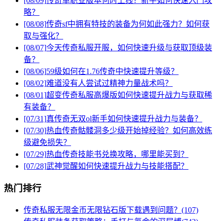
[08/09]
传奇单职业版本何时上线？新手如何快速入门攻
略？
[08/08]
传奇sf中拥有特技的装备为何如此强力？如何获
取与强化？
[08/07]
今天传奇私服开服，如何快速升级与获取顶级装
备？
[08/06]
59级如何在1.76传奇中快速提升等级？
[08/02]
难道没有人尝试过精神力量战术吗？
[08/01]
超变传奇私服高爆版如何快速提升战力与获取稀
有装备？
[07/31]
真传奇无双ol新手如何快速提升战力与装备？
[07/30]
热血传奇骷髅洞多少级开始掉经验？如何高效练
级避免损失？
[07/29]
热血传奇技能书兑换攻略，哪里能买到？
[07/28]
武神觉醒如何快速提升战力与技能搭配？
热门排行
传奇私服无限金币无限钻石版下载遇到问题？(107)