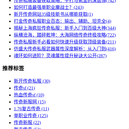
传奇私服装备获取策略：手打与氪金的深层博(742)
如何打造最强单职业魔战士？(243)
新开传奇网站35级技能书从哪能获取(1)
打金传奇私服职业百态：输出、辅助、坦克全(4)
揭秘上海疯狂传奇私服：新手入门到百级大神(344)
纵横沧海，踏碎乾坤：大海网络传奇终极攻略(722)
传奇私服新手必看如何快速升级获取顶级装备(211)
仿盛大传奇私服武器属性深度解析：从入门到(416)
魂环如何进阶？灵魂属性提升秘诀大公开(287)
推荐标签
新开传奇私服
(30)
传奇sf
(21)
热血传奇sf
(10)
传奇新服网
(15)
1.76复古传奇
(11)
单职业传奇
(125)
传奇新服
(22)