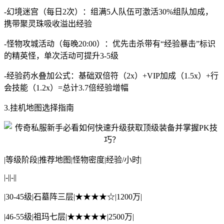
-幻境迷宫（每日2次）：组满5人队伍可激活30%组队加成，
携带聚灵珠吸收溢出经验
-怪物攻城活动（每晚20:00）：优先击杀带有“经验暴击”标识
的精英怪，单次活动可提升3-5级
-经验药水叠加公式：基础双倍符（2x）+VIP加成（1.5x）+行
会技能（1.2x）=总计3.7倍经验增幅
3.挂机地图选择指南
|等级阶段|推荐地图|怪物密度|经验/小时|
|-||-||
|30-45级|石墓阵三层|★★★★☆|1200万|
|46-55级|祖玛七层|★★★★★|2500万|