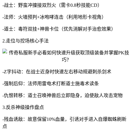
-战士：野蛮冲撞接双烈火（需卡0.8秒技能CD）
-法师：火墙预判+冰咆哮连击（利用地形卡视角）
-道士：毒符双挂+神兽卡位（优先消解对手治愈效果）
2.走位与控场核心手法
-Z字抖动：在战士近身时快速左右移动规避刺杀剑术
-强制后仰：法师用雷电术打断道士施毒术读条
-仇恨转移：道士召唤神兽后立即隐身，迫使敌人攻击宠物
3.反杀神级操作盘点
-残血诱敌：故意保留10%血量，引诱对手进入自爆蜘蛛刷新
点