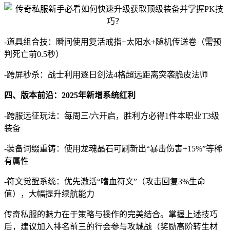
-道具组合技：瞬间使用复活戒指+太阳水+随机传送卷（需预
判死亡前0.5秒）
-跨屏秒杀：战士利用逐日剑法4格超远距离突袭脆皮法师
四、版本前沿：2025年新增系统红利
-跨服远征玩法：每周三/六开启，胜利方必得1件本职业T3级
装备
-装备词缀重铸：使用龙魂晶石可刷新出“暴击伤害+15%”等稀
有属性
-符文觉醒系统：优先激活“嗜血符文”（攻击回复3%生命
值），大幅提升续航能力
传奇私服的魅力在于策略与操作的完美结合。掌握上述技巧
后，建议加入排名前三的行会参与攻城战（奖励高阶转生材