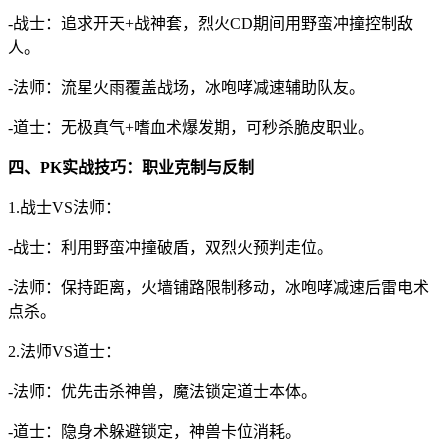
-战士：追求开天+战神套，烈火CD期间用野蛮冲撞控制敌
人。
-法师：流星火雨覆盖战场，冰咆哮减速辅助队友。
-道士：无极真气+嗜血术爆发期，可秒杀脆皮职业。
四、PK实战技巧：职业克制与反制
1.战士VS法师：
-战士：利用野蛮冲撞破盾，双烈火预判走位。
-法师：保持距离，火墙铺路限制移动，冰咆哮减速后雷电术
点杀。
2.法师VS道士：
-法师：优先击杀神兽，魔法锁定道士本体。
-道士：隐身术躲避锁定，神兽卡位消耗。