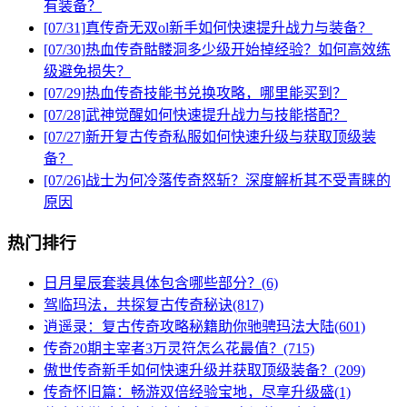
有装备？
[07/31]
真传奇无双ol新手如何快速提升战力与装备？
[07/30]
热血传奇骷髅洞多少级开始掉经验？如何高效练
级避免损失？
[07/29]
热血传奇技能书兑换攻略，哪里能买到？
[07/28]
武神觉醒如何快速提升战力与技能搭配？
[07/27]
新开复古传奇私服如何快速升级与获取顶级装
备？
[07/26]
战士为何冷落传奇怒斩？深度解析其不受青睐的
原因
热门排行
日月星辰套装具体包含哪些部分？(6)
驾临玛法，共探复古传奇秘诀(817)
逍遥录：复古传奇攻略秘籍助你驰骋玛法大陆(601)
传奇20期主宰者3万灵符怎么花最值？(715)
傲世传奇新手如何快速升级并获取顶级装备？(209)
传奇怀旧篇：畅游双倍经验宝地，尽享升级盛(1)