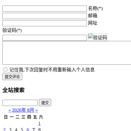
名称(*)
邮箱
网址
验证码(*)
记住我,下次回复时不用重新输入个人信息
提交评论
全站搜索
«
2026年 8月
»
日
一
二
三
四
五
六
1
2
3
4
5
6
7
8