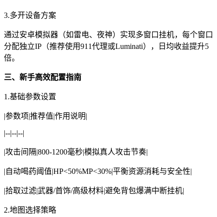
3.多开设备方案
通过安卓模拟器（如雷电、夜神）实现多窗口挂机，每个窗口
分配独立IP（推荐使用911代理或Luminati），日均收益提升5
倍。
三、新手高效配置指南
1.基础参数设置
|参数项|推荐值|作用说明|
|--|--|--|
|攻击间隔|800-1200毫秒|模拟真人攻击节奏|
|自动喝药阈值|HP<50%MP<30%|平衡资源消耗与安全性|
|拾取过滤|武器/首饰/高级材料|避免背包爆满中断挂机|
2.地图选择策略