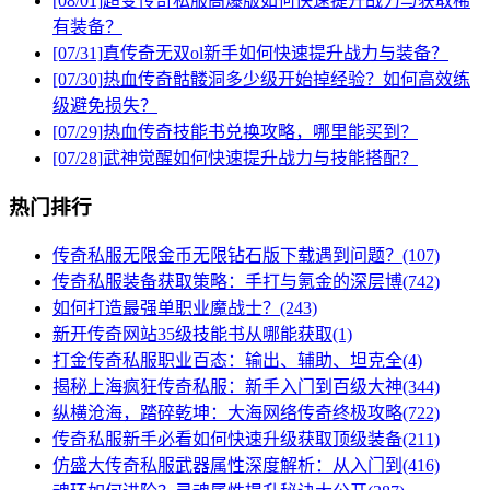
[08/01]
超变传奇私服高爆版如何快速提升战力与获取稀
有装备？
[07/31]
真传奇无双ol新手如何快速提升战力与装备？
[07/30]
热血传奇骷髅洞多少级开始掉经验？如何高效练
级避免损失？
[07/29]
热血传奇技能书兑换攻略，哪里能买到？
[07/28]
武神觉醒如何快速提升战力与技能搭配？
热门排行
传奇私服无限金币无限钻石版下载遇到问题？(107)
传奇私服装备获取策略：手打与氪金的深层博(742)
如何打造最强单职业魔战士？(243)
新开传奇网站35级技能书从哪能获取(1)
打金传奇私服职业百态：输出、辅助、坦克全(4)
揭秘上海疯狂传奇私服：新手入门到百级大神(344)
纵横沧海，踏碎乾坤：大海网络传奇终极攻略(722)
传奇私服新手必看如何快速升级获取顶级装备(211)
仿盛大传奇私服武器属性深度解析：从入门到(416)