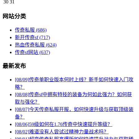
30
31
网站分类
传奇私服
(686)
新开传奇sf
(717)
热血传奇私服
(624)
传奇sf网站
(637)
最新发布
[08/09]
传奇单职业版本何时上线？新手如何快速入门攻
略？
[08/08]
传奇sf中拥有特技的装备为何如此强力？如何获
取与强化？
[08/07]
今天传奇私服开服，如何快速升级与获取顶级装
备？
[08/06]
59级如何在1.76传奇中快速提升等级？
[08/02]
难道没有人尝试过精神力量战术吗？