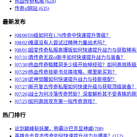
热血传奇私服
(624)
传奇sf网站
(635)
最新发布
[08/06]
59级如何在1.76传奇中快速提升等级？
[08/02]
难道没有人尝试过精神力量战术吗？
[08/01]
超变传奇私服高爆版如何快速提升战力与获取稀有
[07/31]
真传奇无双ol新手如何快速提升战力与装备？
[07/30]
热血传奇骷髅洞多少级开始掉经验？如何高效练级
[07/29]
热血传奇技能书兑换攻略，哪里能买到？
[07/28]
武神觉醒如何快速提升战力与技能搭配？
[07/27]
新开复古传奇私服如何快速升级与获取顶级装备？
[07/26]
战士为何冷落传奇怒斩？深度解析其不受青睐的原
[07/25]
如何高效攻克第一拟传奇游戏？
热门排行
论剑巅峰斩妖魔，称霸沙巴克显神威(708)
英雄合击变态传奇如何快速提升战力与爆率？(112)