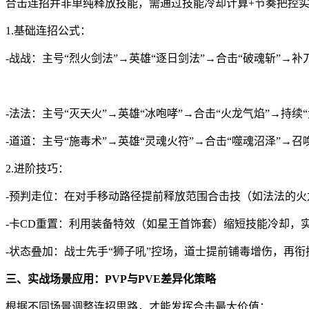
合击连招并非单纯释放技能，需通过技能冷却计算+节奏把控
1.基础连招公式：
-战战：主号“烈火剑法”→英雄“逐日剑法”→合击“破魂斩”→补
-法法：主号“灭天火”→英雄“冰咆哮”→合击“火龙气焰”→持续
-道道：主号“施毒术”→英雄“灵魂火符”→合击“噬魂沼泽”→
2.进阶技巧：
-预判走位：在对手移动路径提前释放范围合击技（如法法的火
-卡CD重置：利用装备特效（如星王首饰套）缩短技能冷却，
-状态叠加：战士先手“狮子吼”控场，道士提前铺毒增伤，再衔
三、实战场景应用：PVP与PVE差异化策略
根据不同场景调整连招思路，才能发挥合击最大价值：