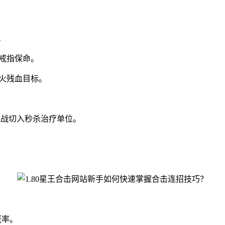
。
戒指保命。
火残血目标。
战战切入秒杀治疗单位。
概率。