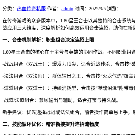
分类：
热血传奇私服
作者：
admin
时间：
2025/9/5
浏览：
在传奇游戏的众多版本中，1.80星王合击以其独特的合击系
战应用三大维度，深度解析如何高效运用合击连招，助你在新区
一、合击机制解析：职业组合决定连招上限
1.80星王合击的核心在于主号与英雄的协同作战，不同职业
-战战组合（双战士）：爆发力顶尖，适合近战秒杀，合击技“
-法法组合（双法师）：群体输出之王，合击技“火龙气焰”覆
-道道组合（双道士）：持续消耗型，合击技“噬魂沼泽”附带
-战道/法道组合：兼顾输出与辅助，适合打宝与持久战。
新手建议：优先选择战战或法法组合，前者操作简单易上手，
二、技能循环优化：精准衔接提升连招流畅度