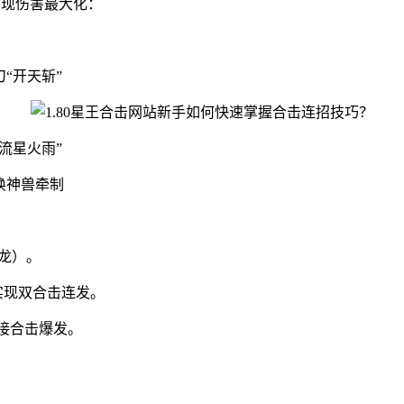
实现伤害最大化：
刀“开天斩”
“流星火雨”
召唤神兽牵制
龙）。
实现双合击连发。
接合击爆发。