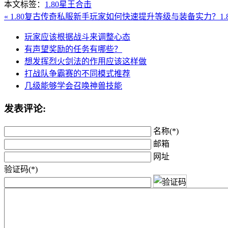
本文标签：
1.80星王合击
« 1.80复古传奇私服新手玩家如何快速提升等级与装备实力？
1
玩家应该根据战斗来调整心态
有声望奖励的任务有哪些？
想发挥烈火剑法的作用应该这样做
打战队争霸赛的不同模式推荐
几级能够学会召唤神兽技能
发表评论:
名称(*)
邮箱
网址
验证码(*)