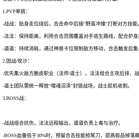
1.PVP单挑：
-战战：贴身走位绕后，合击命中后接“野蛮冲撞”打断对方技能
-法法：保持距离，利用合击范围覆盖对手逃生路线，配合护身
-道道：持续消耗，通过神兽卡位限制敌方移动，合击触发后集
2.团战/攻沙：
-优先集火敌方脆皮职业（法师/道士），法法组合主攻后排，
-道士团队需统一释放“噬魂沼泽”封锁战场，战士趁机收割。
3.BOSS战：
-战战组合抗伤，法法远程输出，道道负责上毒与治疗。
-BOSS血量低于30%时，预留合击技能抢尾刀，提高极品掉落