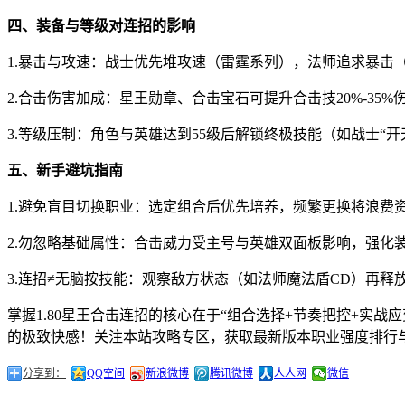
四、装备与等级对连招的影响
1.暴击与攻速：战士优先堆攻速（雷霆系列），法师追求暴击
2.合击伤害加成：星王勋章、合击宝石可提升合击技20%-35%
3.等级压制：角色与英雄达到55级后解锁终极技能（如战士“
五、新手避坑指南
1.避免盲目切换职业：选定组合后优先培养，频繁更换将浪费
2.勿忽略基础属性：合击威力受主号与英雄双面板影响，强化
3.连招≠无脑按技能：观察敌方状态（如法师魔法盾CD）再释
掌握1.80星王合击连招的核心在于“组合选择+节奏把控+实战
的极致快感！关注本站攻略专区，获取最新版本职业强度排行
分享到：
QQ空间
新浪微博
腾讯微博
人人网
微信