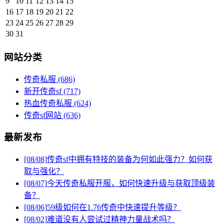
9
10
11
12
13
14
15
16
17
18
19
20
21
22
23
24
25
26
27
28
29
30
31
网站分类
传奇私服
(686)
新开传奇sf
(717)
热血传奇私服
(624)
传奇sf网站
(636)
最新发布
[08/08]
传奇sf中拥有特技的装备为何如此强力？如何获
取与强化？
[08/07]
今天传奇私服开服，如何快速升级与获取顶级装
备？
[08/06]
59级如何在1.76传奇中快速提升等级？
[08/02]
难道没有人尝试过精神力量战术吗？