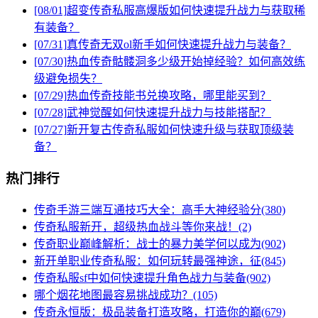
[08/01]
超变传奇私服高爆版如何快速提升战力与获取稀
有装备？
[07/31]
真传奇无双ol新手如何快速提升战力与装备？
[07/30]
热血传奇骷髅洞多少级开始掉经验？如何高效练
级避免损失？
[07/29]
热血传奇技能书兑换攻略，哪里能买到？
[07/28]
武神觉醒如何快速提升战力与技能搭配？
[07/27]
新开复古传奇私服如何快速升级与获取顶级装
备？
热门排行
传奇手游三端互通技巧大全：高手大神经验分(380)
传奇私服新开，超级热血战斗等你来战！(2)
传奇职业巅峰解析：战士的暴力美学何以成为(902)
新开单职业传奇私服：如何玩转最强神途，征(845)
传奇私服sf中如何快速提升角色战力与装备(902)
哪个烟花地图最容易挑战成功？(105)
传奇永恒版：极品装备打造攻略，打造你的巅(679)