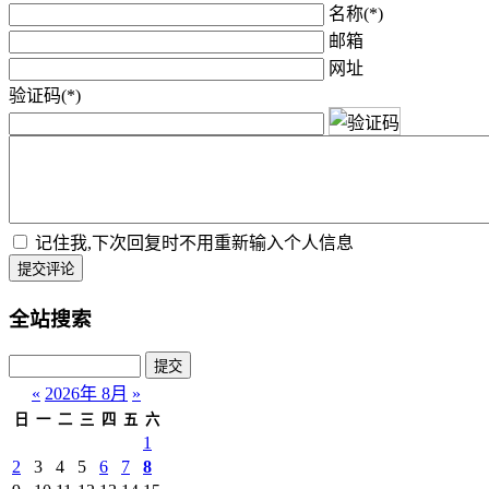
名称(*)
邮箱
网址
验证码(*)
记住我,下次回复时不用重新输入个人信息
提交评论
全站搜索
«
2026年 8月
»
日
一
二
三
四
五
六
1
2
3
4
5
6
7
8