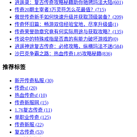
逍遥录：复古传奇攻略秘籍助你驰骋玛法大陆(601)
传奇20期主宰者3万灵符怎么花最值？(715)
傲世传奇新手如何快速升级并获取顶级装备？(209)
传奇怀旧篇：畅游双倍经验宝地，尽享升级盛(1)
传奇荣誉勋章究竟有何实际用途与获取攻略？(135)
传说中的特殊戒指是否真的有能力破坏游戏的(0)
逍遥神途复古传奇：必修攻略，纵横玛法不迷(584)
沙巴克争霸之路：热血传奇1.85攻略秘籍(836)
推荐标签
新开传奇私服
(30)
传奇sf
(20)
热血传奇sf
(10)
传奇新服网
(15)
1.76复古传奇
(11)
单职业传奇
(125)
传奇新服
(22)
复古传奇
(53)