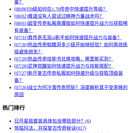
备？
[08/06]
59级如何在1.76传奇中快速提升等级？
[08/02]
难道没有人尝试过精神力量战术吗？
[08/01]
超变传奇私服高爆版如何快速提升战力与获取稀
有装备？
[07/31]
真传奇无双ol新手如何快速提升战力与装备？
[07/30]
热血传奇骷髅洞多少级开始掉经验？如何高效练
级避免损失？
[07/29]
热血传奇技能书兑换攻略，哪里能买到？
[07/28]
武神觉醒如何快速提升战力与技能搭配？
[07/27]
新开复古传奇私服如何快速升级与获取顶级装
备？
[07/26]
战士为何冷落传奇怒斩？深度解析其不受青睐的
原因
热门排行
日月星辰套装具体包含哪些部分？(6)
驾临玛法，共探复古传奇秘诀(817)