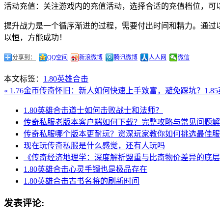
活动充值：关注游戏内的充值活动，选择合适的充值档位，可
提升战力是一个循序渐进的过程，需要付出时间和精力。通过以
以恒，方能成功！
分享到：
QQ空间
新浪微博
腾讯微博
人人网
微信
本文标签：
1.80英雄合击
« 1.76金币传奇怀旧：新人如何快速上手致富，避免踩坑？
1.
1.80英雄合击道士如何击败战士和法师？
传奇私服老版本客户端如何下载？完整攻略与常见问题解
传奇私服哪个版本更耐玩？资深玩家教你如何挑选最佳服
现在玩传奇私服是什么感觉，还有人玩吗
《传奇经济地理学：深度解析盟重与比奇物价差异的底层
1.80英雄合击心灵手镯也是极品存在
1.80英雄合击古书名将的刷新时间
发表评论: