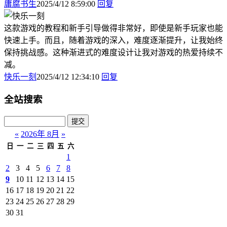
庸腐书生
2025/4/12 8:59:00
回复
这款游戏的教程和新手引导做得非常好，即使是新手玩家也能
快速上手。而且，随着游戏的深入，难度逐渐提升，让我始终
保持挑战感。这种渐进式的难度设计让我对游戏的热爱持续不
减。
快乐一刻
2025/4/12 12:34:10
回复
全站搜索
«
2026年 8月
»
日
一
二
三
四
五
六
1
2
3
4
5
6
7
8
9
10
11
12
13
14
15
16
17
18
19
20
21
22
23
24
25
26
27
28
29
30
31