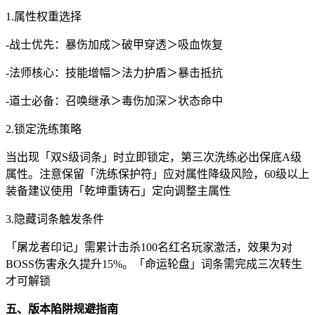
1.属性权重选择
-战士优先：暴伤加成＞破甲穿透＞吸血恢复
-法师核心：技能增幅＞法力护盾＞暴击抵抗
-道士必备：召唤继承＞毒伤加深＞状态命中
2.锁定洗练策略
当出现「双S级词条」时立即锁定，第三次洗练必出保底A级
属性。注意保留「洗练保护符」应对属性降级风险，60级以上
装备建议使用「乾坤重铸石」定向调整主属性
3.隐藏词条触发条件
「屠龙者印记」需累计击杀100名红名玩家激活，效果为对
BOSS伤害永久提升15%。「命运轮盘」词条需完成三次转生
才可解锁
五、版本陷阱规避指南