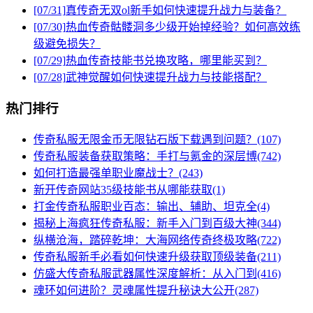
[07/31]
真传奇无双ol新手如何快速提升战力与装备？
[07/30]
热血传奇骷髅洞多少级开始掉经验？如何高效练
级避免损失？
[07/29]
热血传奇技能书兑换攻略，哪里能买到？
[07/28]
武神觉醒如何快速提升战力与技能搭配？
热门排行
传奇私服无限金币无限钻石版下载遇到问题？(107)
传奇私服装备获取策略：手打与氪金的深层博(742)
如何打造最强单职业魔战士？(243)
新开传奇网站35级技能书从哪能获取(1)
打金传奇私服职业百态：输出、辅助、坦克全(4)
揭秘上海疯狂传奇私服：新手入门到百级大神(344)
纵横沧海，踏碎乾坤：大海网络传奇终极攻略(722)
传奇私服新手必看如何快速升级获取顶级装备(211)
仿盛大传奇私服武器属性深度解析：从入门到(416)
魂环如何进阶？灵魂属性提升秘诀大公开(287)