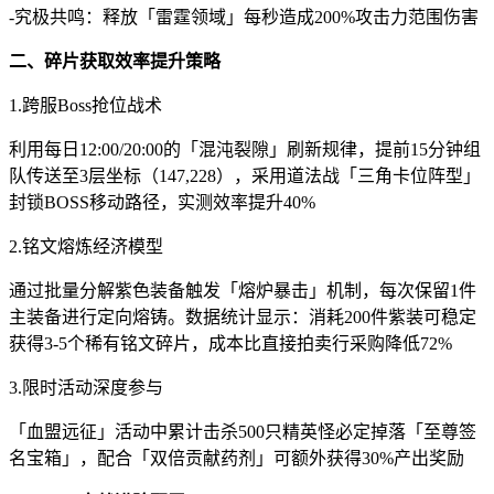
-究极共鸣：释放「雷霆领域」每秒造成200%攻击力范围伤害
二、碎片获取效率提升策略
1.跨服Boss抢位战术
利用每日12:00/20:00的「混沌裂隙」刷新规律，提前15分钟组
队传送至3层坐标（147,228），采用道法战「三角卡位阵型」
封锁BOSS移动路径，实测效率提升40%
2.铭文熔炼经济模型
通过批量分解紫色装备触发「熔炉暴击」机制，每次保留1件
主装备进行定向熔铸。数据统计显示：消耗200件紫装可稳定
获得3-5个稀有铭文碎片，成本比直接拍卖行采购降低72%
3.限时活动深度参与
「血盟远征」活动中累计击杀500只精英怪必定掉落「至尊签
名宝箱」，配合「双倍贡献药剂」可额外获得30%产出奖励