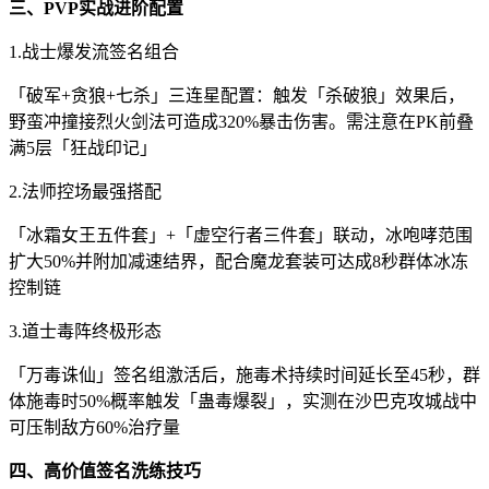
三、PVP实战进阶配置
1.战士爆发流签名组合
「破军+贪狼+七杀」三连星配置：触发「杀破狼」效果后，
野蛮冲撞接烈火剑法可造成320%暴击伤害。需注意在PK前叠
满5层「狂战印记」
2.法师控场最强搭配
「冰霜女王五件套」+「虚空行者三件套」联动，冰咆哮范围
扩大50%并附加减速结界，配合魔龙套装可达成8秒群体冰冻
控制链
3.道士毒阵终极形态
「万毒诛仙」签名组激活后，施毒术持续时间延长至45秒，群
体施毒时50%概率触发「蛊毒爆裂」，实测在沙巴克攻城战中
可压制敌方60%治疗量
四、高价值签名洗练技巧