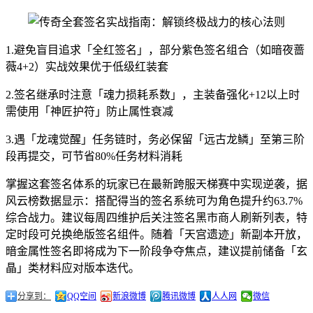
1.避免盲目追求「全红签名」，部分紫色签名组合（如暗夜蔷
薇4+2）实战效果优于低级红装套
2.签名继承时注意「魂力损耗系数」，主装备强化+12以上时
需使用「神匠护符」防止属性衰减
3.遇「龙魂觉醒」任务链时，务必保留「远古龙鳞」至第三阶
段再提交，可节省80%任务材料消耗
掌握这套签名体系的玩家已在最新跨服天梯赛中实现逆袭，据
风云榜数据显示：搭配得当的签名系统可为角色提升约63.7%
综合战力。建议每周四维护后关注签名黑市商人刷新列表，特
定时段可兑换绝版签名组件。随着「天宫遗迹」新副本开放，
暗金属性签名即将成为下一阶段争夺焦点，建议提前储备「玄
晶」类材料应对版本迭代。
分享到：
QQ空间
新浪微博
腾讯微博
人人网
微信