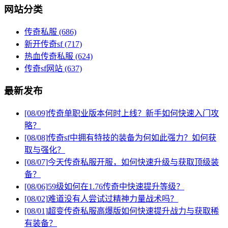
网站分类
传奇私服
(686)
新开传奇sf
(717)
热血传奇私服
(624)
传奇sf网站
(637)
最新发布
[08/09]
传奇单职业版本何时上线？新手如何快速入门攻
略？
[08/08]
传奇sf中拥有特技的装备为何如此强力？如何获
取与强化？
[08/07]
今天传奇私服开服，如何快速升级与获取顶级装
备？
[08/06]
59级如何在1.76传奇中快速提升等级？
[08/02]
难道没有人尝试过精神力量战术吗？
[08/01]
超变传奇私服高爆版如何快速提升战力与获取稀
有装备？