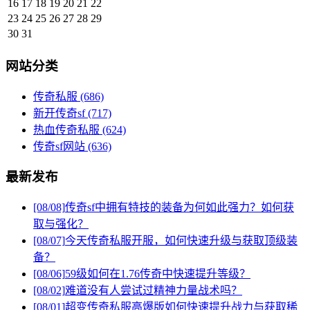
16
17
18
19
20
21
22
23
24
25
26
27
28
29
30
31
网站分类
传奇私服
(686)
新开传奇sf
(717)
热血传奇私服
(624)
传奇sf网站
(636)
最新发布
[08/08]
传奇sf中拥有特技的装备为何如此强力？如何获
取与强化？
[08/07]
今天传奇私服开服，如何快速升级与获取顶级装
备？
[08/06]
59级如何在1.76传奇中快速提升等级？
[08/02]
难道没有人尝试过精神力量战术吗？
[08/01]
超变传奇私服高爆版如何快速提升战力与获取稀