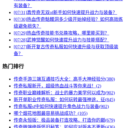
有装备？
[07/31]
真传奇无双ol新手如何快速提升战力与装备？
[07/30]
热血传奇骷髅洞多少级开始掉经验？如何高效练
级避免损失？
[07/29]
热血传奇技能书兑换攻略，哪里能买到？
[07/28]
武神觉醒如何快速提升战力与技能搭配？
[07/27]
新开复古传奇私服如何快速升级与获取顶级装
备？
热门排行
传奇手游三端互通技巧大全：高手大神经验分(380)
传奇私服新开，超级热血战斗等你来战！(2)
传奇职业巅峰解析：战士的暴力美学何以成为(902)
新开单职业传奇私服：如何玩转最强神途，征(845)
传奇私服sf中如何快速提升角色战力与装备(902)
哪个烟花地图最容易挑战成功？(105)
传奇永恒版：极品装备打造攻略，打造你的巅(679)
传奇微端绝版怀旧秘笈：如何应对版本不更新(436)