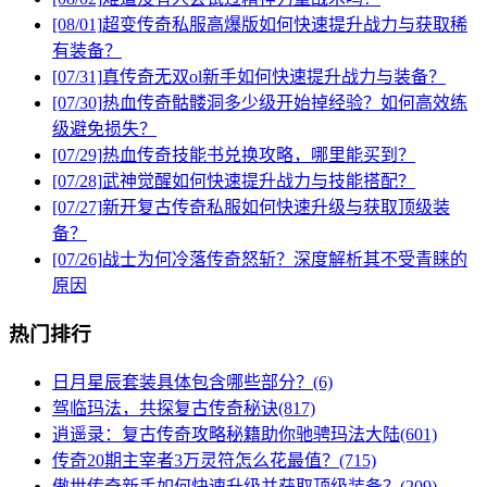
[08/01]
超变传奇私服高爆版如何快速提升战力与获取稀
有装备？
[07/31]
真传奇无双ol新手如何快速提升战力与装备？
[07/30]
热血传奇骷髅洞多少级开始掉经验？如何高效练
级避免损失？
[07/29]
热血传奇技能书兑换攻略，哪里能买到？
[07/28]
武神觉醒如何快速提升战力与技能搭配？
[07/27]
新开复古传奇私服如何快速升级与获取顶级装
备？
[07/26]
战士为何冷落传奇怒斩？深度解析其不受青睐的
原因
热门排行
日月星辰套装具体包含哪些部分？(6)
驾临玛法，共探复古传奇秘诀(817)
逍遥录：复古传奇攻略秘籍助你驰骋玛法大陆(601)
传奇20期主宰者3万灵符怎么花最值？(715)
傲世传奇新手如何快速升级并获取顶级装备？(209)