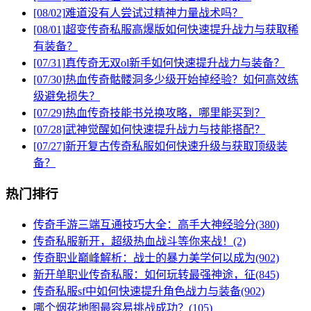
[08/02]
难道没有人尝试过精神力量战术吗？
[08/01]
超变传奇私服高爆版如何快速提升战力与获取稀
有装备？
[07/31]
真传奇无双ol新手如何快速提升战力与装备？
[07/30]
热血传奇骷髅洞多少级开始掉经验？如何高效练
级避免损失？
[07/29]
热血传奇技能书兑换攻略，哪里能买到？
[07/28]
武神觉醒如何快速提升战力与技能搭配？
[07/27]
新开复古传奇私服如何快速升级与获取顶级装
备？
热门排行
传奇手游三端互通技巧大全：高手大神经验分(380)
传奇私服新开，超级热血战斗等你来战！(2)
传奇职业巅峰解析：战士的暴力美学何以成为(902)
新开单职业传奇私服：如何玩转最强神途，征(845)
传奇私服sf中如何快速提升角色战力与装备(902)
哪个烟花地图最容易挑战成功？(105)