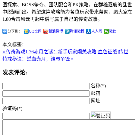
图探索、BOSS争夺、团队配合和PK策略，在群雄逐鹿的乱世
中脱颖而出。希望这篇攻略能为各位玩家带来帮助，愿大家在
1.80合击风云再起中谱写属于自己的传奇故事。
分享到：
QQ空间
新浪微博
腾讯微博
人人网
微信
本文标签：
« 传奇游戏1.76赤月之谜：新手玩家闯关攻略
[血色征战]传世
特戒秘诀：誓血赤月，谁与争锋 »
发表评论:
名称(*)
邮箱
网址
验证码(*)