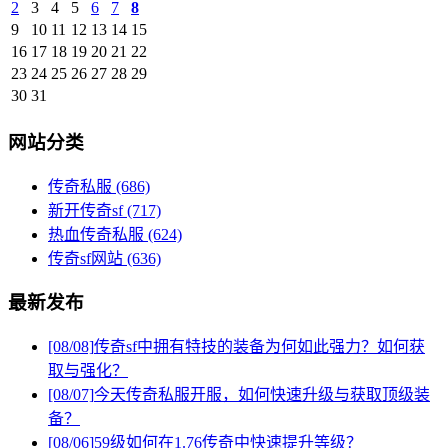
2
3
4
5
6
7
8
9
10
11
12
13
14
15
16
17
18
19
20
21
22
23
24
25
26
27
28
29
30
31
网站分类
传奇私服
(686)
新开传奇sf
(717)
热血传奇私服
(624)
传奇sf网站
(636)
最新发布
[08/08]
传奇sf中拥有特技的装备为何如此强力？如何获
取与强化？
[08/07]
今天传奇私服开服，如何快速升级与获取顶级装
备？
[08/06]
59级如何在1.76传奇中快速提升等级？