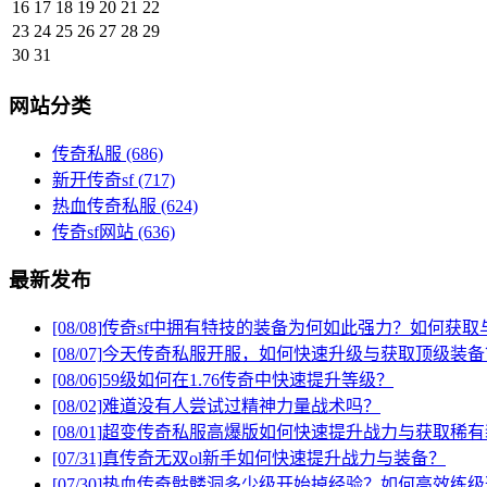
16
17
18
19
20
21
22
23
24
25
26
27
28
29
30
31
网站分类
传奇私服
(686)
新开传奇sf
(717)
热血传奇私服
(624)
传奇sf网站
(636)
最新发布
[08/08]
传奇sf中拥有特技的装备为何如此强力？如何获取
[08/07]
今天传奇私服开服，如何快速升级与获取顶级装备
[08/06]
59级如何在1.76传奇中快速提升等级？
[08/02]
难道没有人尝试过精神力量战术吗？
[08/01]
超变传奇私服高爆版如何快速提升战力与获取稀有
[07/31]
真传奇无双ol新手如何快速提升战力与装备？
[07/30]
热血传奇骷髅洞多少级开始掉经验？如何高效练级