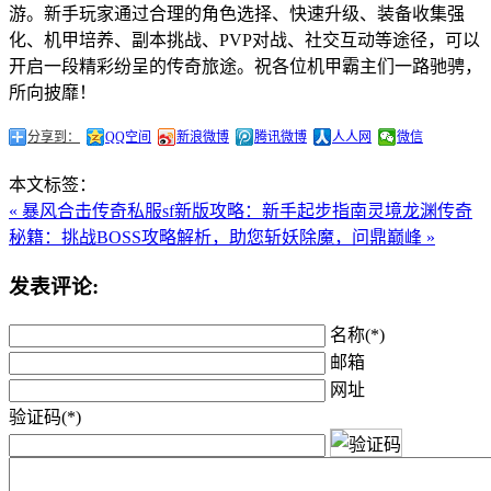
游。新手玩家通过合理的角色选择、快速升级、装备收集强
化、机甲培养、副本挑战、PVP对战、社交互动等途径，可以
开启一段精彩纷呈的传奇旅途。祝各位机甲霸主们一路驰骋，
所向披靡！
分享到：
QQ空间
新浪微博
腾讯微博
人人网
微信
本文标签：
« 暴风合击传奇私服sf新版攻略：新手起步指南
灵境龙渊传奇
秘籍：挑战BOSS攻略解析，助您斩妖除魔，问鼎巅峰 »
发表评论:
名称(*)
邮箱
网址
验证码(*)