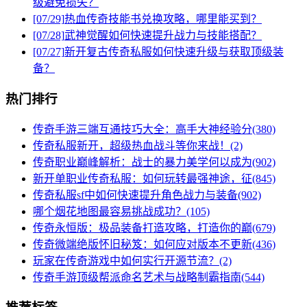
级避免损失？
[07/29]
热血传奇技能书兑换攻略，哪里能买到？
[07/28]
武神觉醒如何快速提升战力与技能搭配？
[07/27]
新开复古传奇私服如何快速升级与获取顶级装
备？
热门排行
传奇手游三端互通技巧大全：高手大神经验分(380)
传奇私服新开，超级热血战斗等你来战！(2)
传奇职业巅峰解析：战士的暴力美学何以成为(902)
新开单职业传奇私服：如何玩转最强神途，征(845)
传奇私服sf中如何快速提升角色战力与装备(902)
哪个烟花地图最容易挑战成功？(105)
传奇永恒版：极品装备打造攻略，打造你的巅(679)
传奇微端绝版怀旧秘笈：如何应对版本不更新(436)
玩家在传奇游戏中如何实行开源节流？(2)
传奇手游顶级帮派命名艺术与战略制霸指南(544)