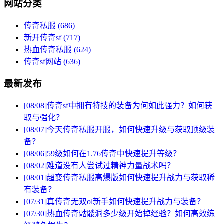
网站分类
传奇私服
(686)
新开传奇sf
(717)
热血传奇私服
(624)
传奇sf网站
(636)
最新发布
[08/08]
传奇sf中拥有特技的装备为何如此强力？如何获
取与强化？
[08/07]
今天传奇私服开服，如何快速升级与获取顶级装
备？
[08/06]
59级如何在1.76传奇中快速提升等级？
[08/02]
难道没有人尝试过精神力量战术吗？
[08/01]
超变传奇私服高爆版如何快速提升战力与获取稀
有装备？
[07/31]
真传奇无双ol新手如何快速提升战力与装备？
[07/30]
热血传奇骷髅洞多少级开始掉经验？如何高效练