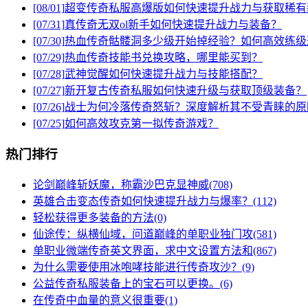
[08/01]
超变传奇私服高爆版如何快速提升战力与获取稀有
[07/31]
真传奇无双ol新手如何快速提升战力与装备？
[07/30]
热血传奇骷髅洞多少级开始掉经验？如何高效练级
[07/29]
热血传奇技能书兑换攻略，哪里能买到？
[07/28]
武神觉醒如何快速提升战力与技能搭配？
[07/27]
新开复古传奇私服如何快速升级与获取顶级装备？
[07/26]
战士为何冷落传奇怒斩？深度解析其不受青睐的原
[07/25]
如何高效攻克第一拟传奇游戏？
热门排行
论剑巅峰斩妖魔，称霸沙巴克显神威(708)
英雄合击变态传奇如何快速提升战力与爆率？(112)
轻松获得更多装备的方法(0)
仙途传：纵横仙域，问道巅峰的单职业独门攻(581)
单职业微端传奇英文界面，求中文设置方法和(867)
为什么需要使用冰咆哮技能进行传奇攻沙？(9)
公益传奇私服装备上的宝石可以更换。(6)
在传奇中血量的意义很重要(1)