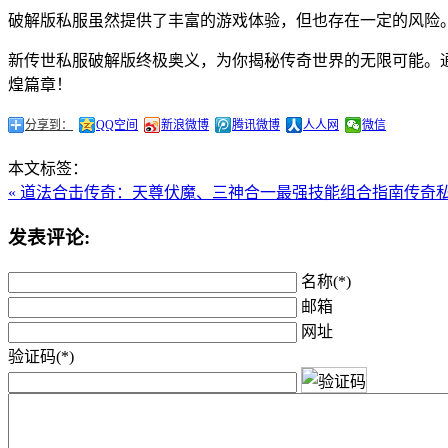
破解版私服虽然提供了丰富的游戏体验，但也存在一定的风险
新传世私服破解版终极奥义，为你揭秘传奇世界的无限可能。
煌篇章！
分享到：
QQ空间
新浪微博
腾讯微博
人人网
微信
本文标签：
« 道法合击传奇：天尊伏魔、三神合一最强技能组合指南
传奇
发表评论:
名称(*)
邮箱
网址
验证码(*)