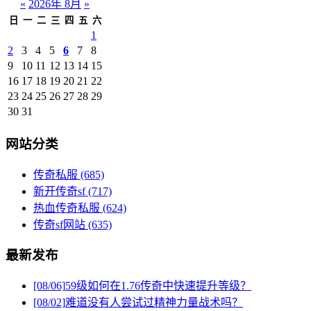
«
2026年 8月
»
日
一
二
三
四
五
六
1
2
3
4
5
6
7
8
9
10
11
12
13
14
15
16
17
18
19
20
21
22
23
24
25
26
27
28
29
30
31
网站分类
传奇私服
(685)
新开传奇sf
(717)
热血传奇私服
(624)
传奇sf网站
(635)
最新发布
[08/06]
59级如何在1.76传奇中快速提升等级？
[08/02]
难道没有人尝试过精神力量战术吗？