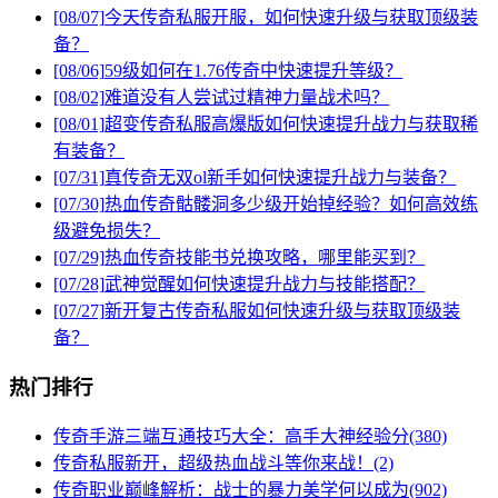
[08/07]
今天传奇私服开服，如何快速升级与获取顶级装
备？
[08/06]
59级如何在1.76传奇中快速提升等级？
[08/02]
难道没有人尝试过精神力量战术吗？
[08/01]
超变传奇私服高爆版如何快速提升战力与获取稀
有装备？
[07/31]
真传奇无双ol新手如何快速提升战力与装备？
[07/30]
热血传奇骷髅洞多少级开始掉经验？如何高效练
级避免损失？
[07/29]
热血传奇技能书兑换攻略，哪里能买到？
[07/28]
武神觉醒如何快速提升战力与技能搭配？
[07/27]
新开复古传奇私服如何快速升级与获取顶级装
备？
热门排行
传奇手游三端互通技巧大全：高手大神经验分(380)
传奇私服新开，超级热血战斗等你来战！(2)
传奇职业巅峰解析：战士的暴力美学何以成为(902)