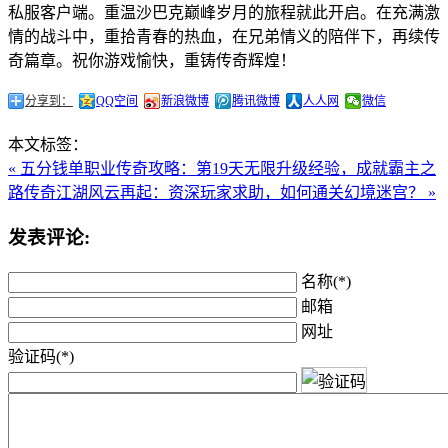
私服客户端。重温沙巴克巅峰岁月的旅程就此开启。在充满激
情的战斗中，重拾青春的热血，在兄弟情义的陪伴下，再续传
奇篇章。祝你游戏愉快，重铸传奇辉煌！
分享到：
QQ空间
新浪微博
腾讯微博
人人网
微信
本文标签：
« 五分钱单职业传奇攻略：第19天无限升级经验，成就霸主之
路
传奇江湖风云再起：资深玩家求助，如何通关幻境迷宫？ »
发表评论:
名称(*)
邮箱
网址
验证码(*)