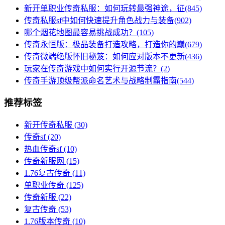
新开单职业传奇私服：如何玩转最强神途，征(845)
传奇私服sf中如何快速提升角色战力与装备(902)
哪个烟花地图最容易挑战成功？(105)
传奇永恒版：极品装备打造攻略，打造你的巅(679)
传奇微端绝版怀旧秘笈：如何应对版本不更新(436)
玩家在传奇游戏中如何实行开源节流？(2)
传奇手游顶级帮派命名艺术与战略制霸指南(544)
推荐标签
新开传奇私服
(30)
传奇sf
(20)
热血传奇sf
(10)
传奇新服网
(15)
1.76复古传奇
(11)
单职业传奇
(125)
传奇新服
(22)
复古传奇
(53)
1.76版本传奇
(10)