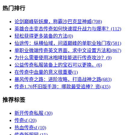
热门排行
论剑巅峰斩妖魔，称霸沙巴克显神威(708)
英雄合击变态传奇如何快速提升战力与爆率？(112)
轻松获得更多装备的方法(0)
仙途传：纵横仙域，问道巅峰的单职业独门攻(581)
单职业微端传奇英文界面，求中文设置方法和(867)
为什么需要使用冰咆哮技能进行传奇攻沙？(9)
公益传奇私服装备上的宝石可以更换。(6)
在传奇中血量的意义很重要(1)
暴风传奇之路：进阶攻略，打造战神之路(683)
传奇1.76怀旧版手游：哪款最受追捧？资(435)
推荐标签
新开传奇私服
(30)
传奇sf
(20)
热血传奇sf
(10)
传奇新服网
(15)