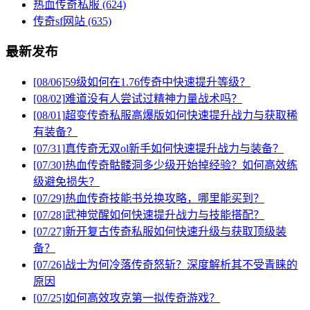
热血传奇私服
(624)
传奇sf网站
(635)
最新发布
[08/06]
59级如何在1.76传奇中快速提升等级？
[08/02]
难道没有人尝试过精神力量战术吗？
[08/01]
超变传奇私服高爆版如何快速提升战力与获取稀
有装备？
[07/31]
真传奇无双ol新手如何快速提升战力与装备？
[07/30]
热血传奇骷髅洞多少级开始掉经验？如何高效练
级避免损失？
[07/29]
热血传奇技能书兑换攻略，哪里能买到？
[07/28]
武神觉醒如何快速提升战力与技能搭配？
[07/27]
新开复古传奇私服如何快速升级与获取顶级装
备？
[07/26]
战士为何冷落传奇怒斩？深度解析其不受青睐的
原因
[07/25]
如何高效攻克第一拟传奇游戏？