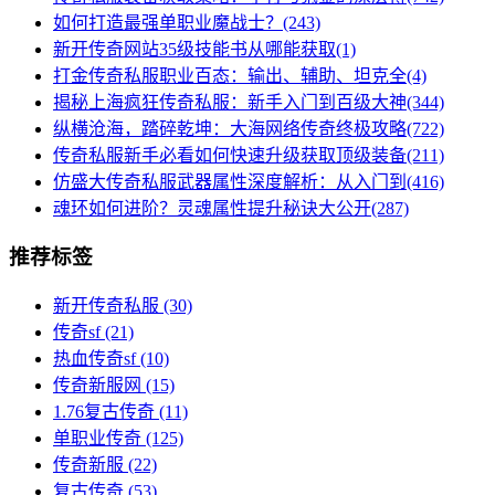
如何打造最强单职业魔战士？(243)
新开传奇网站35级技能书从哪能获取(1)
打金传奇私服职业百态：输出、辅助、坦克全(4)
揭秘上海疯狂传奇私服：新手入门到百级大神(344)
纵横沧海，踏碎乾坤：大海网络传奇终极攻略(722)
传奇私服新手必看如何快速升级获取顶级装备(211)
仿盛大传奇私服武器属性深度解析：从入门到(416)
魂环如何进阶？灵魂属性提升秘诀大公开(287)
推荐标签
新开传奇私服
(30)
传奇sf
(21)
热血传奇sf
(10)
传奇新服网
(15)
1.76复古传奇
(11)
单职业传奇
(125)
传奇新服
(22)
复古传奇
(53)