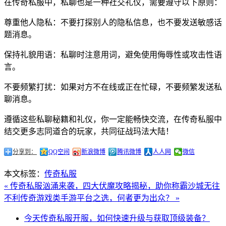
在传奇私服中，私聊也是一种社交礼仪，需要遵守以下原则：
尊重他人隐私：不要打探别人的隐私信息，也不要发送敏感话
题消息。
保持礼貌用语：私聊时注意用词，避免使用侮辱性或攻击性语
言。
不要频繁打扰：如果对方不在线或正在忙碌，不要频繁发送私
聊消息。
遵循这些私聊秘籍和礼仪，你一定能畅快交流，在传奇私服中
结交更多志同道合的玩家，共同征战玛法大陆！
分享到：
QQ空间
新浪微博
腾讯微博
人人网
微信
本文标签：
传奇私服
« 传奇私服汹涌来袭，四大伏魔攻略揭秘，助你称霸沙城无往
不利
传奇游戏类手游平台之选，何者更为出众？ »
今天传奇私服开服，如何快速升级与获取顶级装备？