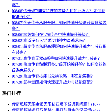
略？
[08/08]
传奇sf中拥有特技的装备为何如此强力？如何获
取与强化？
[08/07]
今天传奇私服开服，如何快速升级与获取顶级装
备？
[08/06]
59级如何在1.76传奇中快速提升等级？
[08/02]
难道没有人尝试过精神力量战术吗？
[08/01]
超变传奇私服高爆版如何快速提升战力与获取稀
有装备？
[07/31]
真传奇无双ol新手如何快速提升战力与装备？
[07/30]
热血传奇骷髅洞多少级开始掉经验？如何高效练
级避免损失？
[07/29]
热血传奇技能书兑换攻略，哪里能买到？
[07/28]
武神觉醒如何快速提升战力与技能搭配？
热门排行
传奇私服无限金币无限钻石版下载遇到问题？(107)
传奇私服装备获取策略：手打与氪金的深层博(742)