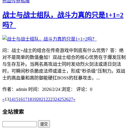
热血传奇私服
战士与战士组队，战斗力真的只是1+1=2
吗？
问：战士+战士的组合在传奇游戏中到底有什么优势？答：绝
对不是简单的数值叠加！双战士组合的核心优势在于爆发压制
与生存互补。当两名高攻战士同时发动烈火剑法或逐日剑法
时，可瞬间秒杀脆皮法师或道士，形成"秒杀级"压制力。双战
士的高血量和高防御能硬扛BOSS的狂暴攻击，...
作者：admin
时间：2026/2/24
浏览：
评论：0
«
13
14
15
16
17
18
19
20
21
22
23
24
25
26
27
»
全站搜索