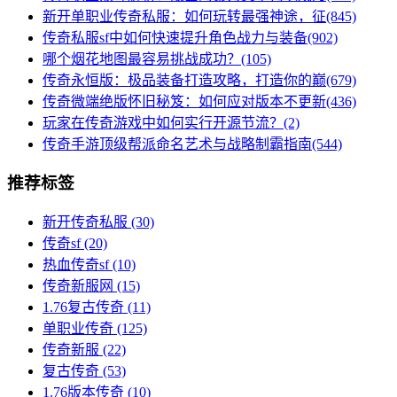
新开单职业传奇私服：如何玩转最强神途，征(845)
传奇私服sf中如何快速提升角色战力与装备(902)
哪个烟花地图最容易挑战成功？(105)
传奇永恒版：极品装备打造攻略，打造你的巅(679)
传奇微端绝版怀旧秘笈：如何应对版本不更新(436)
玩家在传奇游戏中如何实行开源节流？(2)
传奇手游顶级帮派命名艺术与战略制霸指南(544)
推荐标签
新开传奇私服
(30)
传奇sf
(20)
热血传奇sf
(10)
传奇新服网
(15)
1.76复古传奇
(11)
单职业传奇
(125)
传奇新服
(22)
复古传奇
(53)
1.76版本传奇
(10)