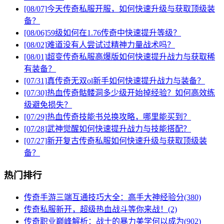
[08/07]
今天传奇私服开服，如何快速升级与获取顶级装
备？
[08/06]
59级如何在1.76传奇中快速提升等级？
[08/02]
难道没有人尝试过精神力量战术吗？
[08/01]
超变传奇私服高爆版如何快速提升战力与获取稀
有装备？
[07/31]
真传奇无双ol新手如何快速提升战力与装备？
[07/30]
热血传奇骷髅洞多少级开始掉经验？如何高效练
级避免损失？
[07/29]
热血传奇技能书兑换攻略，哪里能买到？
[07/28]
武神觉醒如何快速提升战力与技能搭配？
[07/27]
新开复古传奇私服如何快速升级与获取顶级装
备？
热门排行
传奇手游三端互通技巧大全：高手大神经验分(380)
传奇私服新开，超级热血战斗等你来战！(2)
传奇职业巅峰解析：战士的暴力美学何以成为(902)